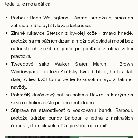
teda, tu je moja pätica:
Barbour Bede Wellingtons - čierne, pretože aj práca na
záhrade môže byť štýlová a tartanová.
Zimné rukavice Stetson z byvolej kože - tmavo hnedé,
pretože sa mi páči ich dizajn a možnosť ovládať mobil bez
nutnosti ich zložiť mi príde pri pohľade z okna veľmi
praktická.
Tweedové sako Walker Slater Martin - Brown
Windowpane, pretože škótsky tweed, blato, hmla a tak
ďalej. A tiež kvôli tomu, že tento kúsok mi vydrží takmer
navždy.
Pokročilý darčekový set na holenie Beviro, s ktorým sa
skvelo oholím a ešte pri tom omladnem.
Súprava na starostlivosť o voskovanú bundu Barbour,
pretože údržba bundy Barbour je jedna z najkrajších
činností, ktorú človek môže po večeroch robiť.