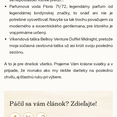
Parfumová voda Floris 71/72, legendárny parfum od
legendárnej londýnskej značky, to snáď ani nie je
potrebné vysvetľovať. Navyše sa tak trochu považujem za
moderného a excentrického gentlemana, pre ktorého je
vraj primárne určený.
Víkendová taška Bellroy Venture Duffel Midnight, pretože
moja súčasná cestovná taška už asi krúti svoju poslednú
sezónu.
A to je pre dnešok všetko. Prajeme Vám krásne sviatky a v
prípade, že rovnako ako my riešite darčeky na poslednú
chvíľu, aj šťastnú ruku pri výbere.
Páčil sa vám článok? Zdieľajte!