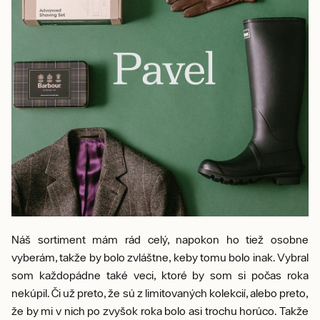
Náš sortiment mám rád celý, napokon ho tiež osobne
vyberám, takže by bolo zvláštne, keby tomu bolo inak. Vybral
som každopádne také veci, ktoré by som si počas roka
nekúpil. Či už preto, že sú z limitovaných kolekcií, alebo preto,
že by mi v nich po zvyšok roka bolo asi trochu horúco. Takže