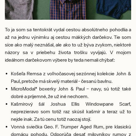
To ja som sa tentokrát vydal cestou absolútneho pohodlia a
až na jednu výnimku aj cestou mäkkých darčekov. Tie som
síce ako malý neznášal, ale ako to už býva zvykom, niektoré
názory sa v priebehu života trošku vyvíjajú. V mojom
ideálnom darčekovom výbere by teda nemali chýbať:
Košeľa Remsa z voľnočasovej sezónnej kolekcie John &
Paul, pretože má skvelý materiál - česanú bavlnu.
MicroModal® boxerky John & Paul – navy, sú totiž také
dobré a príjemné, že už iné nechcem.
Kašmírový šál Joshua Ellis Windowpane Scarf,
neprezieravo som totiž raz skúsil kašmír a teraz už to
nejde inak. Za tú cenu totiž naozaj stojí.
Vonná sviečka Geo. F. Trumper Aged Rum, pre klasickú
domácu pohodu. Odporúča desať milovníkov rumov z