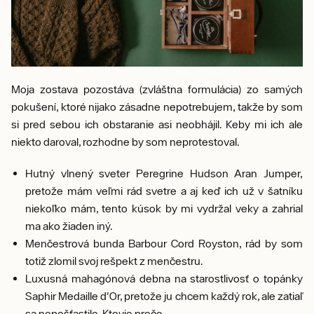
Moja zostava pozostáva (zvláštna formulácia) zo samých
pokušení, ktoré nijako zásadne nepotrebujem, takže by som
si pred sebou ich obstaranie asi neobhájil. Keby mi ich ale
niekto daroval, rozhodne by som neprotestoval.
Hutný vlnený sveter Peregrine Hudson Aran Jumper,
pretože mám veľmi rád svetre a aj keď ich už v šatníku
niekoľko mám, tento kúsok by mi vydržal veky a zahrial
ma ako žiaden iný.
Menčestrová bunda Barbour Cord Royston, rád by som
totiž zlomil svoj rešpekt z menčestru.
Luxusná mahagónová debna na starostlivosť o topánky
Saphir Medaille d'Or, pretože ju chcem každý rok, ale zatiaľ
sa nepošťastilo. Ktovie prečo...