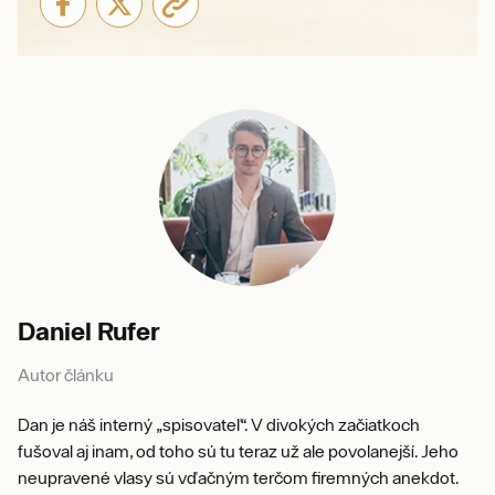
Daniel Rufer
Autor článku
Dan je náš interný „spisovateľ“. V divokých začiatkoch
fušoval aj inam, od toho sú tu teraz už ale povolanejší. Jeho
neupravené vlasy sú vďačným terčom firemných anekdot.