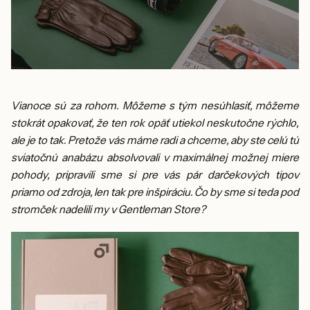
Vianoce sú za rohom. Môžeme s tým nesúhlasiť, môžeme
stokrát opakovať, že ten rok opäť utiekol neskutočne rýchlo,
ale je to tak. Pretože vás máme radi a chceme, aby ste celú tú
sviatočnú anabázu absolvovali v maximálnej možnej miere
pohody, pripravili sme si pre vás pár darčekových tipov
priamo od zdroja, len tak pre inšpiráciu. Čo by sme si teda pod
stromček nadelili my v Gentleman Store?