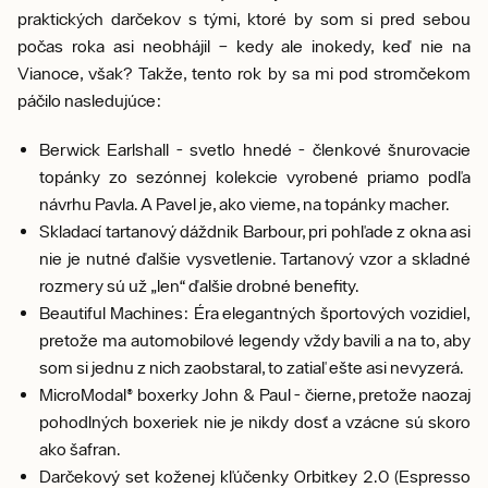
praktických darčekov s tými, ktoré by som si pred sebou
počas roka asi neobhájil – kedy ale inokedy, keď nie na
Vianoce, však? Takže, tento rok by sa mi pod stromčekom
páčilo nasledujúce:
Berwick Earlshall - svetlo hnedé - členkové šnurovacie
topánky zo sezónnej kolekcie vyrobené priamo podľa
návrhu Pavla. A Pavel je, ako vieme, na topánky macher.
Skladací tartanový dáždnik Barbour, pri pohľade z okna asi
nie je nutné ďalšie vysvetlenie. Tartanový vzor a skladné
rozmery sú už „len“ ďalšie drobné benefity.
Beautiful Machines: Éra elegantných športových vozidiel,
pretože ma automobilové legendy vždy bavili a na to, aby
som si jednu z nich zaobstaral, to zatiaľ ešte asi nevyzerá.
MicroModal® boxerky John & Paul - čierne, pretože naozaj
pohodlných boxeriek nie je nikdy dosť a vzácne sú skoro
ako šafran.
Darčekový set koženej kľúčenky Orbitkey 2.0 (Espresso