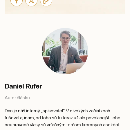
Daniel Rufer
Autor článku
Dan je náš interný „spisovateľ“. V divokých začiatkoch
fušoval aj inam, od toho sú tu teraz už ale povolanejší. Jeho
neupravené vlasy sú vďačným terčom firemných anekdot.