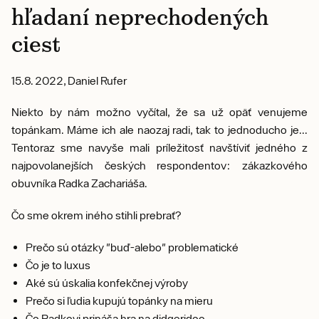
hľadaní neprechodených
ciest
15.8. 2022, Daniel Rufer
Niekto by nám možno vyčítal, že sa už opäť venujeme
topánkam. Máme ich ale naozaj radi, tak to jednoducho je...
Tentoraz sme navyše mali príležitosť navštíviť jedného z
najpovolanejších českých respondentov: zákazkového
obuvníka Radka Zachariáša.
Čo sme okrem iného stihli prebrať?
Prečo sú otázky "buď-alebo" problematické
Čo je to luxus
Aké sú úskalia konfekčnej výroby
Prečo si ľudia kupujú topánky na mieru
Čo Radkovi prináša hra na didgeridoo