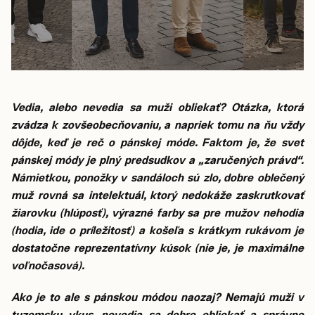
Vedia, alebo nevedia sa muži obliekať? Otázka, ktorá
zvádza k zovšeobecňovaniu, a napriek tomu na ňu vždy
dôjde, keď je reč o pánskej móde. Faktom je, že svet
pánskej módy je plný predsudkov a „zaručených právd“.
Námietkou, ponožky v sandáloch sú zlo, dobre oblečený
muž rovná sa intelektuál, ktorý nedokáže zaskrutkovať
žiarovku (hlúposť), výrazné farby sa pre mužov nehodia
(hodia, ide o príležitosť) a košeľa s krátkym rukávom je
dostatočne reprezentatívny kúsok (nie je, je maximálne
voľnočasová).
Ako je to ale s pánskou módou naozaj? Nemajú muži v
tuzemsku vkus, nevedia sa dobre obliekať a správne