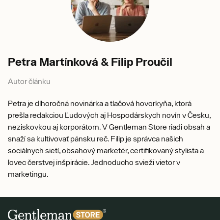
Petra Martínková & Filip Proučil
Autor článku
Petra je dlhoročná novinárka a tlačová hovorkyňa, ktorá
prešla redakciou Ľudových aj Hospodárskych novín v Česku,
neziskovkou aj korporátom. V Gentleman Store riadi obsah a
snaží sa kultivovať pánsku reč. Filip je správca našich
sociálnych sietí, obsahový marketér, certifikovaný stylista a
lovec čerstvej inšpirácie. Jednoducho svieži vietor v
marketingu.