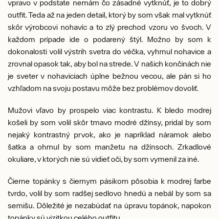
vpravo v podstate nemám čo zásadné vytknúť, je to dobrý
outfit. Teda až na jeden detail, ktorý by som však mal vytknúť
skôr výrobcovi nohavíc a to zlý prechod vzoru vo švoch. V
každom prípade ide o podarený štýl. Možno by som k
dokonalosti volil výstrih svetra do véčka, vyhrnul nohavice a
zrovnal opasok tak, aby bol na strede. V našich končinách nie
je sveter v nohaviciach úplne bežnou vecou, ale pán si ho
vzhľadom na svoju postavu môže bez problémov dovoliť.
Mužovi vľavo by prospelo viac kontrastu. K bledo modrej
košeli by som volil skôr tmavo modré džínsy, pridal by som
nejaký kontrastný prvok, ako je napríklad náramok alebo
šatka a ohrnul by som manžetu na džínsoch. Zrkadlové
okuliare, v ktorých nie sú vidieť oči, by som vymenil za iné.
Čierne topánky s čiernym pásikom pôsobia k modrej farbe
tvrdo, volil by som radšej sedlovo hnedú a nebál by som sa
semišu. Dôležité je nezabúdať na úpravu topánok, napokon
topánky sú vizitkou celého outfitu.