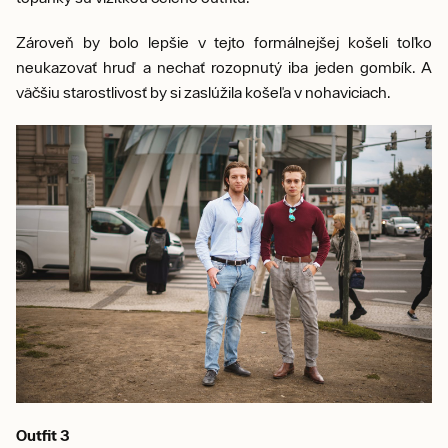
Zároveň by bolo lepšie v tejto formálnejšej košeli toľko
neukazovať hruď a nechať rozopnutý iba jeden gombík. A
väčšiu starostlivosť by si zaslúžila košeľa v nohaviciach.
Outfit 3