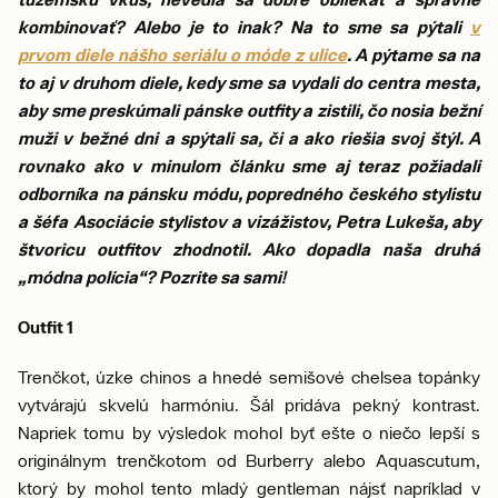
kombinovať? Alebo je to inak? Na to sme sa pýtali
v
prvom diele nášho seriálu o móde z ulice
. A pýtame sa na
to aj v druhom diele, kedy sme sa vydali do centra mesta,
aby sme preskúmali pánske outfity a zistili, čo nosia bežní
muži v bežné dni a spýtali sa, či a ako riešia svoj štýl. A
rovnako ako v minulom článku sme aj teraz požiadali
odborníka na pánsku módu, popredného českého stylistu
a šéfa Asociácie stylistov a vizážistov, Petra Lukeša, aby
štvoricu outfitov zhodnotil. Ako dopadla naša druhá
„módna polícia“? Pozrite sa sami!
Outfit 1
Trenčkot, úzke chinos a hnedé semišové chelsea topánky
vytvárajú skvelú harmóniu. Šál pridáva pekný kontrast.
Napriek tomu by výsledok mohol byť ešte o niečo lepší s
originálnym trenčkotom od Burberry alebo Aquascutum,
ktorý by mohol tento mladý gentleman nájsť napríklad v