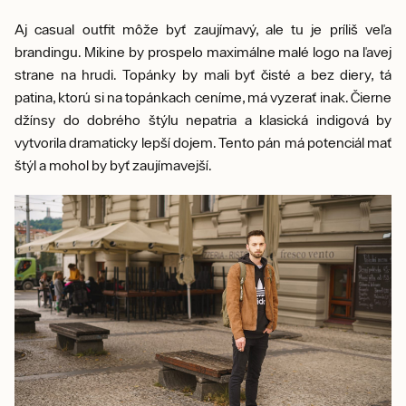
Aj casual outfit môže byť zaujímavý, ale tu je príliš veľa
brandingu. Mikine by prospelo maximálne malé logo na ľavej
strane na hrudi. Topánky by mali byť čisté a bez diery, tá
patina, ktorú si na topánkach ceníme, má vyzerať inak. Čierne
džínsy do dobrého štýlu nepatria a klasická indigová by
vytvorila dramaticky lepší dojem. Tento pán má potenciál mať
štýl a mohol by byť zaujímavejší.