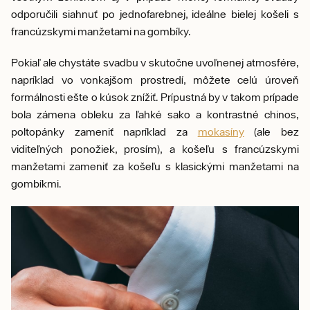
odporučili siahnuť po jednofarebnej, ideálne bielej košeli s
francúzskymi manžetami na gombíky.
Pokiaľ ale chystáte svadbu v skutočne uvoľnenej atmosfére,
napríklad vo vonkajšom prostredí, môžete celú úroveň
formálnosti ešte o kúsok znížiť. Prípustná by v takom prípade
bola zámena obleku za ľahké sako a kontrastné chinos,
poltopánky zameniť napríklad za
mokasíny
(ale bez
viditeľných ponožiek, prosím), a košeľu s francúzskymi
manžetami zameniť za košeľu s klasickými manžetami na
gombíkmi.