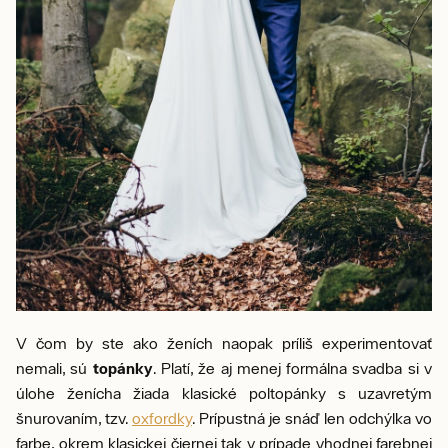
V čom by ste ako ženích naopak príliš experimentovať
nemali, sú
topánky
. Platí, že aj menej formálna svadba si v
úlohe ženícha žiada klasické poltopánky s uzavretým
šnurovaním, tzv.
oxfordky
. Prípustná je snáď len odchýlka vo
farbe, okrem klasickej čiernej tak v prípade vhodnej farebnej