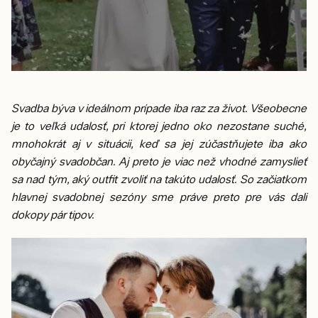
Svadba býva v ideálnom prípade iba raz za život. Všeobecne
je to veľká udalosť, pri ktorej jedno oko nezostane suché,
mnohokrát aj v situácii, keď sa jej zúčastňujete iba ako
obyčajný svadobčan. Aj preto je viac než vhodné zamyslieť
sa nad tým, aký outfit zvoliť na takúto udalosť. So začiatkom
hlavnej svadobnej sezóny sme práve preto pre vás dali
dokopy pár tipov.