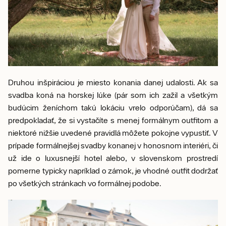
Druhou inšpiráciou je miesto konania danej udalosti. Ak sa
svadba koná na horskej lúke (pár som ich zažil a všetkým
budúcim ženíchom takú lokáciu vrelo odporúčam), dá sa
predpokladať, že si vystačíte s menej formálnym outfitom a
niektoré nižšie uvedené pravidlá môžete pokojne vypustiť. V
prípade formálnejšej svadby konanej v honosnom interiéri, či
už ide o luxusnejší hotel alebo, v slovenskom prostredí
pomerne typicky napríklad o zámok, je vhodné outfit dodržať
po všetkých stránkach vo formálnej podobe.