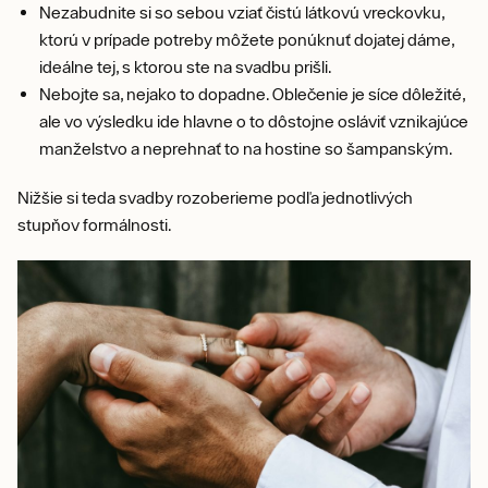
Nezabudnite si so sebou vziať čistú látkovú vreckovku,
ktorú v prípade potreby môžete ponúknuť dojatej dáme,
ideálne tej, s ktorou ste na svadbu prišli.
Nebojte sa, nejako to dopadne. Oblečenie je síce dôležité,
ale vo výsledku ide hlavne o to dôstojne osláviť vznikajúce
manželstvo a neprehnať to na hostine so šampanským.
Nižšie si teda svadby rozoberieme podľa jednotlivých
stupňov formálnosti.