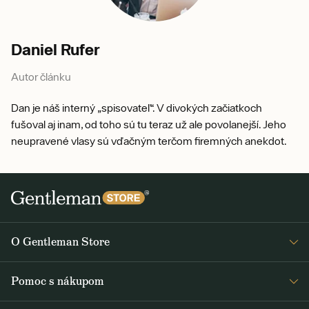
Daniel Rufer
Autor článku
Dan je náš interný „spisovateľ“. V divokých začiatkoch
fušoval aj inam, od toho sú tu teraz už ale povolanejší. Jeho
neupravené vlasy sú vďačným terčom firemných anekdot.
O Gentleman Store
O nás
Pomoc s nákupom
Kariéra
Časté otázky