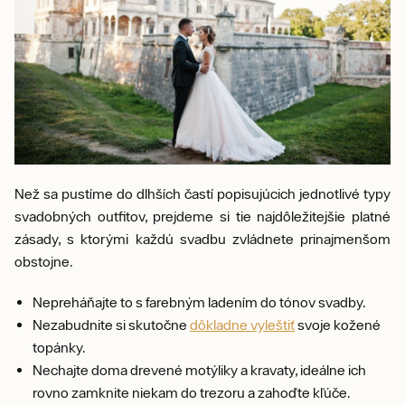
Než sa pustíme do dlhších častí popisujúcich jednotlivé typy
svadobných outfitov, prejdeme si tie najdôležitejšie platné
zásady, s ktorými každú svadbu zvládnete prinajmenšom
obstojne.
Nepreháňajte to s farebným ladením do tónov svadby.
Nezabudnite si skutočne
dôkladne vyleštiť
svoje kožené
topánky.
Nechajte doma drevené motýliky a kravaty, ideálne ich
rovno zamknite niekam do trezoru a zahoďte kľúče.