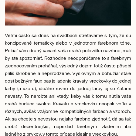
Veľmi často sa dnes na svadbách stretávame s tým, že sú
koncipované tematicky alebo v jednotnom farebnom tóne.
Pokiaľ vám druhý variant vaša drahá polovička navrhne, mali
by ste spozornieť. Rozhodne neodporúčame to s farebným
zjednocovaním preháňať, výsledný dojem totiž často pôsobí
príliš škrobene a neprirodzene. Výslovným a bohužiaľ stále
dosť bežným faux pas je ladenie kravaty, vreckovky do jednej
farby (a vzoru), ideálne rovno do jednej farby aj so šatami
nevesty. To nerobte ani vtedy, keby vás k tomu nútila vaša
drahá budúca svokra. Kravatu a vreckovku naopak voľte v
rôznych, avšak vzájomne kompatibilných farbách a vzoroch.
Ak sa chcete s nevestou nejako farebne zjednotiť, dá sa tak
urobiť decentnejšie, napríklad farebným zladením iba
jedného z prvkov, v tomto prípade ideálne vreckovkou.