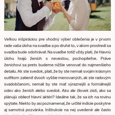
Veľkou inšpiráciou pre vhodný výber oblečenia je v prvom
rade vaša úloha na svadbe a po druhé to, v akom prostredí sa
svadba bude odohrávať. Na svadbe totiž vždy platí, že hlavnú
úlohu hrajú ženích s nevestou, pochopiteľne. Práve
ženíchovi sa preto budeme nižšie venovať do najmenšieho
detailu. Ak ste svedok, platí, že by ste nemali svojim krásnym
outfitom zatieniť dvoch vyššie menovaných, ak ste radovým
svadobčanom, nemali by ste mať výraznejší a formálnejší
odev ako ženích alebo svedok. Ako ale človek zistí, ako sa
plánujú obliecť hlavní aktéri? Ideálne tak, že sa ich na rovinu
spýtate. Niekto by asi poznamenal, že určité indície poskytne
aj samotná pozvánka. Inštrukcie na nej uvedené ale často