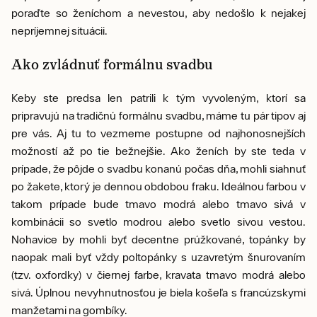
poraďte so ženíchom a nevestou, aby nedošlo k nejakej
nepríjemnej situácii.
Ako zvládnuť formálnu svadbu
Keby ste predsa len patrili k tým vyvoleným, ktorí sa
pripravujú na tradičnú formálnu svadbu, máme tu pár tipov aj
pre vás. Aj tu to vezmeme postupne od najhonosnejších
možností až po tie bežnejšie. Ako ženích by ste teda v
prípade, že pôjde o svadbu konanú počas dňa, mohli siahnuť
po žakete, ktorý je dennou obdobou fraku. Ideálnou farbou v
takom prípade bude tmavo modrá alebo tmavo sivá v
kombinácii so svetlo modrou alebo svetlo sivou vestou.
Nohavice by mohli byť decentne prúžkované, topánky by
naopak mali byť vždy poltopánky s uzavretým šnurovaním
(tzv. oxfordky) v čiernej farbe, kravata tmavo modrá alebo
sivá. Úplnou nevyhnutnosťou je biela košeľa s francúzskymi
manžetami na gombíky.