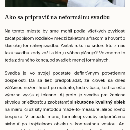
Ako sa pripraviť na neformálnu svadbu
Na tomto mieste by sme mohli podľa všetkých zvyklostí
začať popisom rozdielov medzi žaketom a frakom a hovoriť o
klasickej formálnej svadbe. Avšak ruku na srdce: kto z nás
takú svadbu kedy zažil a kto ju vôbec plánuje? Vezmeme to
teda z druhého konca, od svadieb menej formálnych.
Svadba je vo svojej podstate definitívnym potvrdením
dospelosti. Dá sa tiež predpokladať, že človek sa dnes
väčšinou nežení hneď po maturite, teda v čase, keď sa ešte
výrazne vyvíja aj telesne. Aj preto je svadba pre ženícha
skvelou príležitosťou zaobstarať si
skutočne kvalitný oblek
na mieru, či už šitý metódou made-to-measure, alebo rovno
bespoke. V prípade menej formálnej svadby odporúčame
siahnuť po trojdielnom obleku s kontrastnou vestou. Ani