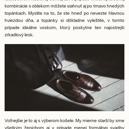
kombinácie s oblekom môžete siahnuť aj po tmavo hnedých
topánkach. Myslite na to, že ste hneď po neveste hlavnou
hviezdou dňa, a topánky si dôkladne vyleštite, v tomto
prípade ideálne voskom, ktorý poskytne ten najostrejší
zrkadlový lesk.
Voľnejšie je to aj s výberom košele. My mierne starší by sme
všetkým ženíchom aj v prípade menej formálnej svadby