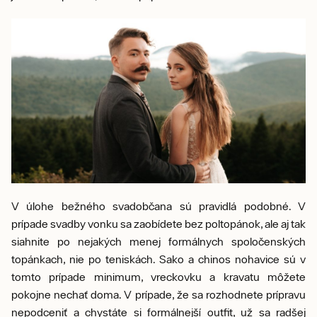
V úlohe bežného svadobčana sú pravidlá podobné. V
prípade svadby vonku sa zaobídete bez poltopánok, ale aj tak
siahnite po nejakých menej formálnych spoločenských
topánkach, nie po teniskách. Sako a chinos nohavice sú v
tomto prípade minimum, vreckovku a kravatu môžete
pokojne nechať doma. V prípade, že sa rozhodnete prípravu
nepodceniť a chystáte si formálnejší outfit, už sa radšej