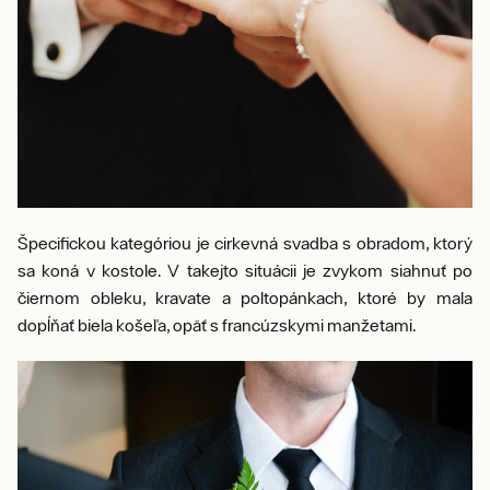
Špecifickou kategóriou je cirkevná svadba s obradom, ktorý
sa koná v kostole. V takejto situácii je zvykom siahnuť po
čiernom obleku, kravate a poltopánkach, ktoré by mala
dopĺňať biela košeľa, opäť s francúzskymi manžetami.