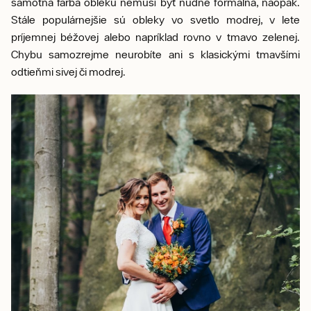
samotná farba obleku nemusí byť nudne formálna, naopak.
Stále populárnejšie sú obleky vo svetlo modrej, v lete
príjemnej béžovej alebo napríklad rovno v tmavo zelenej.
Chybu samozrejme neurobíte ani s klasickými tmavšími
odtieňmi sivej či modrej.