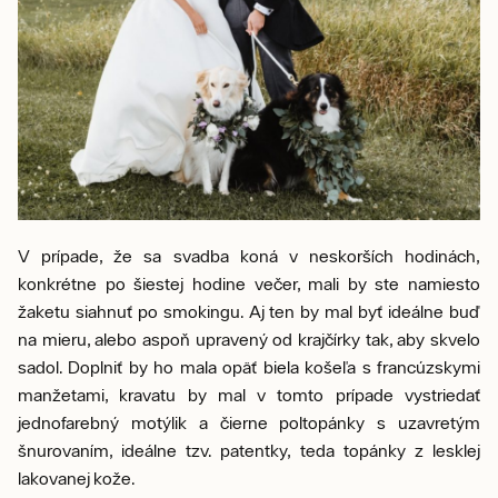
V prípade, že sa svadba koná v neskorších hodinách,
konkrétne po šiestej hodine večer, mali by ste namiesto
žaketu siahnuť po smokingu. Aj ten by mal byť ideálne buď
na mieru, alebo aspoň upravený od krajčírky tak, aby skvelo
sadol. Doplniť by ho mala opäť biela košeľa s francúzskymi
manžetami, kravatu by mal v tomto prípade vystriedať
jednofarebný motýlik a čierne poltopánky s uzavretým
šnurovaním, ideálne tzv. patentky, teda topánky z lesklej
lakovanej kože.