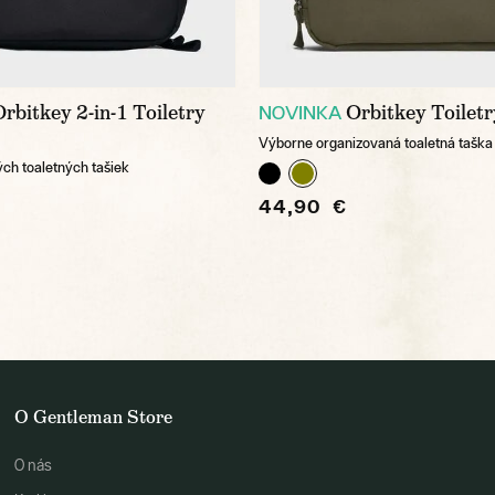
Orbitkey 2-in-1 Toiletry
Orbitkey Toilet
NOVINKA
Výborne organizovaná toaletná taška
ých toaletných tašiek
44,90 €
O Gentleman Store
O nás