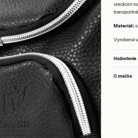
vreckom na 
transportné
Materiál:
s
Vyrobená v
Hodnotenie
O značke