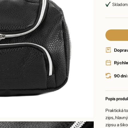
Skladom,
Dopra
Rýchle
90 dní
Popis produ
Praktická 
zips, hlav
zipsu a ši