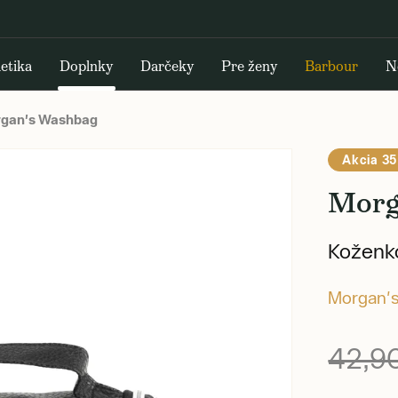
etika
Doplnky
Darčeky
Pre ženy
Barbour
N
gan's Washbag
Akcia 35
Morg
Koženko
Morgan'
42,9