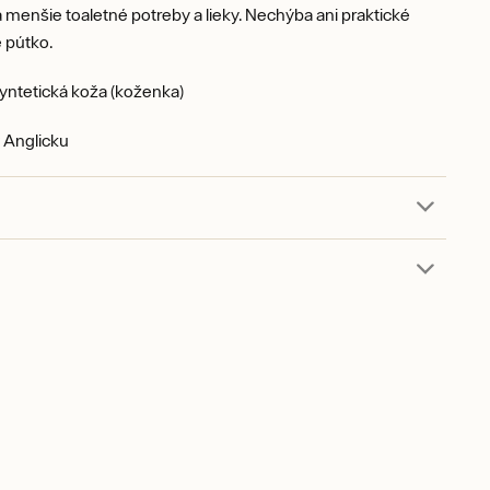
menšie toaletné potreby a lieky. Nechýba ani praktické
 pútko.
yntetická koža (koženka)
 Anglicku