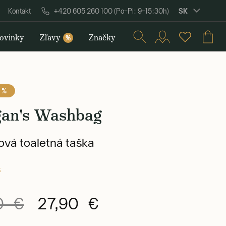
SK
Kontakt
+420 605 260 100 (Po–Pi: 9–15:30h)
ovinky
Zľavy
Značky
%
 %
an's Washbag
vá toaletná taška
s
0 €
27,90 €