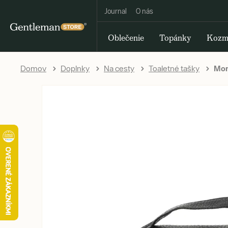
Journal
O nás
Oblečenie
Topánky
Kozm
Domov
Doplnky
Na cesty
Toaletné tašky
Mor