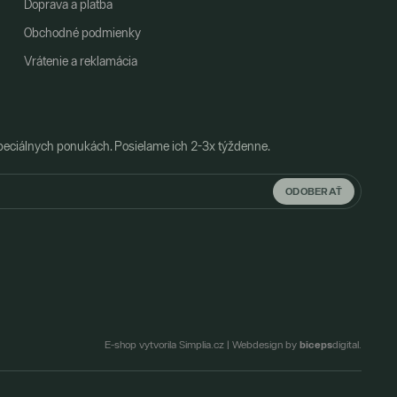
Doprava a platba
Obchodné podmienky
Vrátenie a reklamácia
peciálnych ponukách. Posielame ich 2-3x týždenne.
ODOBERAŤ
biceps
E-shop vytvorila Simplia.cz
|
Webdesign by
digital.