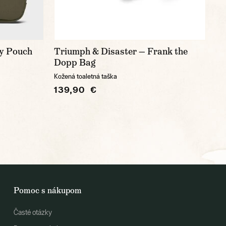
ry Pouch
Triumph & Disaster — Frank the
Dopp Bag
Kožená toaletná taška
139,90 €
Pomoc s nákupom
Časté otázky