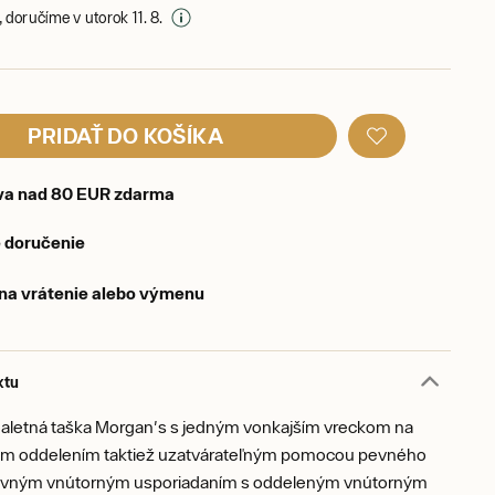
 doručíme v utorok 11. 8.
PRIDAŤ DO KOŠÍKA
va nad 80 EUR zdarma
 doručenie
 na vrátenie alebo výmenu
ktu
toaletná taška Morgan's s jedným vonkajším vreckom na
ným oddelením taktiež uzatvárateľným pomocou pevného
kovným vnútorným usporiadaním s oddeleným vnútorným