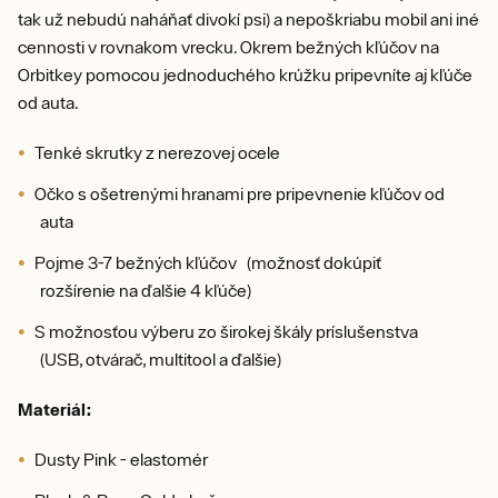
tak už nebudú naháňať divokí psi) a nepoškriabu mobil ani iné
cennosti v rovnakom vrecku. Okrem bežných kľúčov na
Orbitkey pomocou jednoduchého krúžku pripevníte aj kľúče
od auta.
Tenké skrutky z nerezovej ocele
Očko s ošetrenými hranami pre pripevnenie kľúčov od
auta
Pojme 3-7 bežných kľúčov (možnosť dokúpiť
rozšírenie na ďalšie 4 kľúče)
S možnosťou výberu zo širokej škály príslušenstva
(USB, otvárač, multitool a ďalšie)
Materiál:
Dusty Pink - elastomér