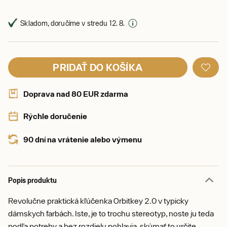
Skladom, doručíme v stredu 12. 8.
PRIDAŤ DO KOŠÍKA
Doprava nad 80 EUR zdarma
Rýchle doručenie
90 dní na vrátenie alebo výmenu
Popis produktu
Revolučne praktická kľúčenka Orbitkey 2.0 v typicky
dámskych farbách. Iste, je to trochu stereotyp, noste ju teda
podľa potreby a bez rozdielu pohlavia, skúmať to určite