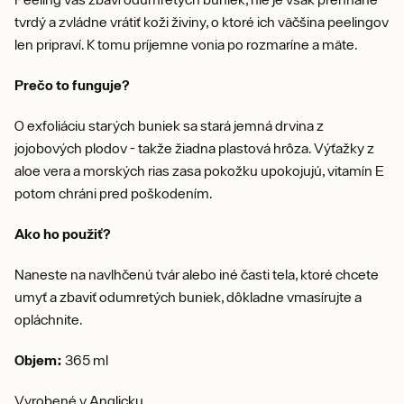
tvrdý a zvládne vrátiť koži živiny, o ktoré ich väčšina peelingov
len pripraví. K tomu príjemne vonia po rozmaríne a mäte.
Prečo to funguje?
O exfoliáciu starých buniek sa stará jemná drvina z
jojobových plodov - takže žiadna plastová hrôza. Výťažky z
aloe vera a morských rias zasa pokožku upokojujú, vitamín E
potom chráni pred poškodením.
Ako ho použiť?
Naneste na navlhčenú tvár alebo iné časti tela, ktoré chcete
umyť a zbaviť odumretých buniek, dôkladne vmasírujte a
opláchnite.
Objem:
365 ml
Vyrobené v Anglicku