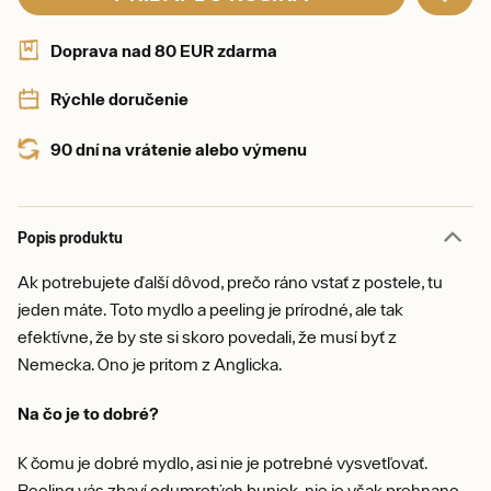
Doprava nad 80 EUR zdarma
Rýchle doručenie
90 dní na vrátenie alebo výmenu
Popis produktu
Ak potrebujete ďalší dôvod, prečo ráno vstať z postele, tu
jeden máte. Toto mydlo a peeling je prírodné, ale tak
efektívne, že by ste si skoro povedali, že musí byť z
Nemecka. Ono je pritom z Anglicka.
Na čo je to dobré?
K čomu je dobré mydlo, asi nie je potrebné vysvetľovať.
Peeling vás zbaví odumretých buniek, nie je však prehnane