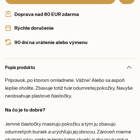
Doprava nad 80 EUR zdarma
Rýchle doručenie
90 dní na vrátenie alebo výmenu
Popis produktu
Prípravok, po ktorom omladnete. Vážne! Alebo sa aspoň
lepšie oholíte. Zbavuje totiž tvár odumretej pokožky. Navyše
neobsahuje plastové čiastočky.
Na čo je to dobré?
Jemné čiastočky masírujú pokožku a tým ju zbavujú
odumretých buniek a urýchľujú jej obnovu. Zároveň mierne
otvárajú póry, preto je tento krém skvelý aj ako prvá vrstva