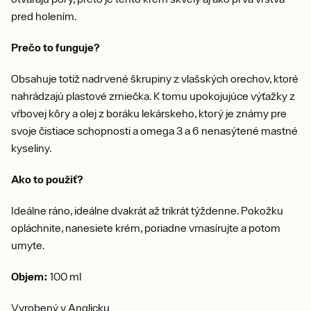
pred holením.
Prečo to funguje?
Obsahuje totiž nadrvené škrupiny z vlašských orechov, ktoré
nahrádzajú plastové zrniečka. K tomu upokojujúce výťažky z
vŕbovej kôry a olej z boráku lekárskeho, ktorý je známy pre
svoje čistiace schopnosti a omega 3 a 6 nenasýtené mastné
kyseliny.
Ako to použiť?
Ideálne ráno, ideálne dvakrát až trikrát týždenne. Pokožku
opláchnite, nanesiete krém, poriadne vmasírujte a potom
umyte.
Objem:
100 ml
Vyrobený v Anglicku