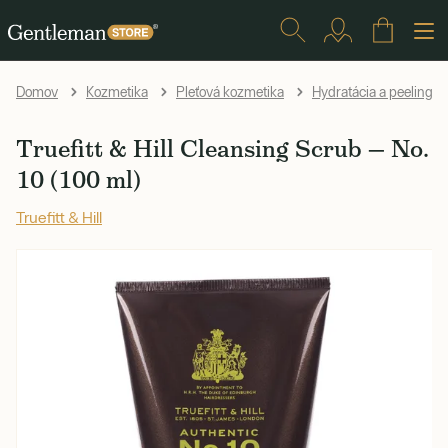
Domov
Kozmetika
Pleťová kozmetika
Hydratácia a peelingy
Truefitt & Hill Cleansing Scrub — No.
10 (100 ml)
Truefitt & Hill