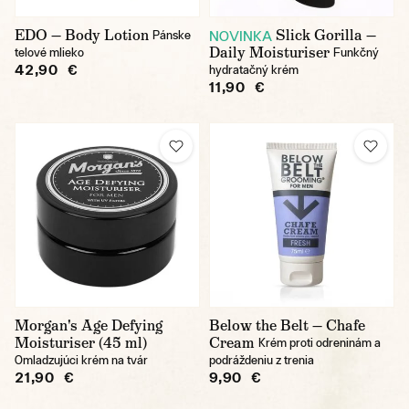
EDO — Body Lotion
Slick Gorilla —
NOVINKA
Pánske
Daily Moisturiser
telové mlieko
Funkčný
42,90 €
hydratačný krém
11,90 €
Morgan's Age Defying
Below the Belt — Chafe
Moisturiser (45 ml)
Cream
Krém proti odreninám a
Omladzujúci krém na tvár
podráždeniu z trenia
21,90 €
9,90 €