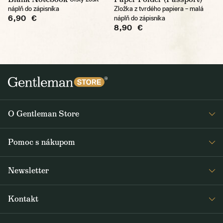
náplň do zápisníka
Zložka z tvrdého papiera – malá
6,90 €
náplň do zápisníka
8,90 €
O Gentleman Store
O nás
Pomoc s nákupom
Kariéra
Časté otázky
Journal
Newsletter
Doprava a platba
Obdržte medzi prvými čerstvé správy z Gentleman Store o novinkách
Obchodné podmienky
Kontakt
a špeciálnych ponukách. Posielame ich 2-3x týždenne.
Vrátenie a reklamácia
+420 605 260 100