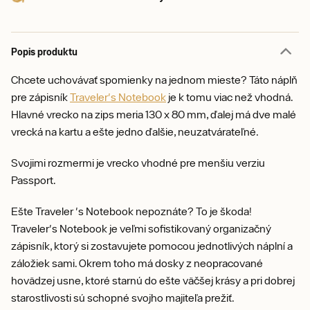
Popis produktu
Chcete uchovávať spomienky na jednom mieste? Táto náplň
pre zápisník
Traveler's Notebook
je k tomu viac než vhodná.
Hlavné vrecko na zips meria 130 x 80 mm, ďalej má dve malé
vrecká na kartu a ešte jedno ďalšie, neuzatvárateľné.
Svojimi rozmermi je vrecko vhodné pre menšiu verziu
Passport.
Ešte Traveler 's Notebook nepoznáte? To je škoda!
Traveler's Notebook je veľmi sofistikovaný organizačný
zápisník, ktorý si zostavujete pomocou jednotlivých náplní a
záložiek sami. Okrem toho má dosky z neopracované
hovädzej usne, ktoré starnú do ešte väčšej krásy a pri dobrej
starostlivosti sú schopné svojho majiteľa prežiť.