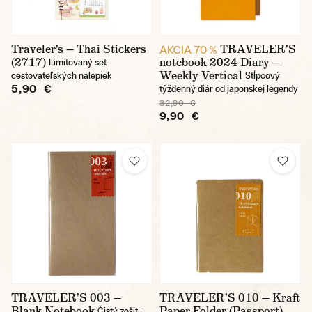
Traveler's — Thai Stickers
TRAVELER'S
AKCIA 70 %
(2717)
notebook 2024 Diary —
Limitovaný set
Weekly Vertical
cestovateľských nálepiek
Stĺpcový
5,90 €
týždenný diár od japonskej legendy
32,90 €
9,90 €
TRAVELER'S 003 —
TRAVELER'S 010 — Kraft
Blank Notebook
Paper Folder (Passport)
Čistý zošit -