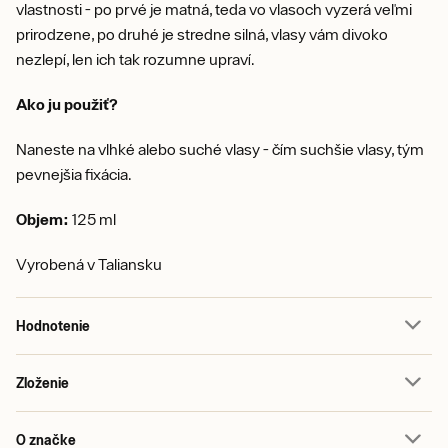
vlastnosti - po prvé je matná, teda vo vlasoch vyzerá veľmi
prirodzene, po druhé je stredne silná, vlasy vám divoko
nezlepí, len ich tak rozumne upraví.
Ako ju použiť?
Naneste na vlhké alebo suché vlasy - čím suchšie vlasy, tým
pevnejšia fixácia.
Objem:
125 ml
Vyrobená v Taliansku
Hodnotenie
Zloženie
O značke