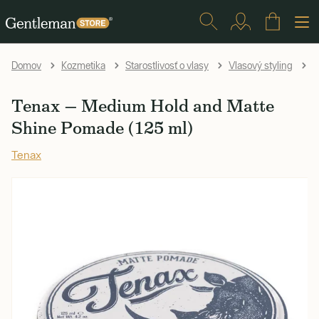
T
Domov
Kozmetika
Starostlivosť o vlasy
Vlasový styling
Tenax — Medium Hold and Matte
Shine Pomade (125 ml)
Tenax