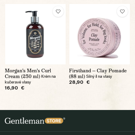
Morgan's Men's Curl
Firsthand — Clay Pomade
Cream (250 ml)
(88 ml)
Krém na
Silný íl na vlasy
28,90 €
kučeravé vlasy
16,90 €