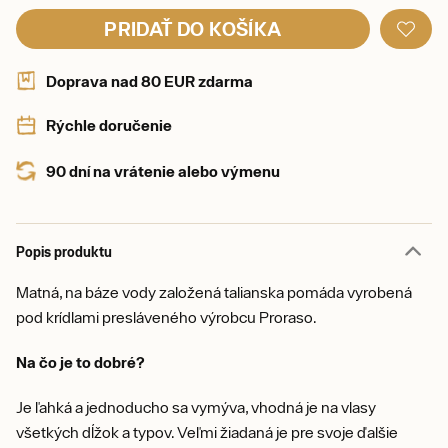
PRIDAŤ DO KOŠÍKA
Doprava nad 80 EUR zdarma
Rýchle doručenie
90 dní na vrátenie alebo výmenu
Popis produktu
Matná, na báze vody založená talianska pomáda vyrobená
pod krídlami presláveného výrobcu Proraso.
Na čo je to dobré?
Je ľahká a jednoducho sa vymýva, vhodná je na vlasy
všetkých dĺžok a typov. Veľmi žiadaná je pre svoje ďalšie