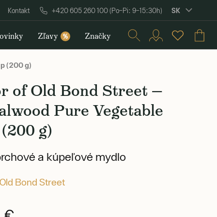
SK
Kontakt
+420 605 260 100 (Po–Pi: 9–15:30h)
ovinky
Zľavy
Značky
%
p (200 g)
r of Old Bond Street —
alwood Pure Vegetable
(200 g)
prchové a kúpeľové mydlo
 Old Bond Street
 €