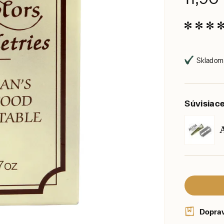
Skladom,
Súvisiac
A
Dopra