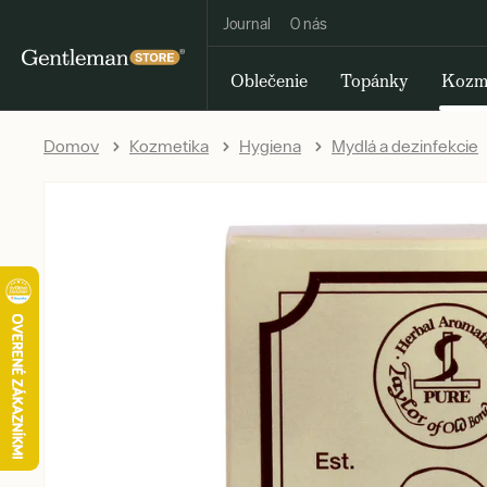
Journal
O nás
Oblečenie
Topánky
Kozm
Domov
Kozmetika
Hygiena
Mydlá a dezinfekcie