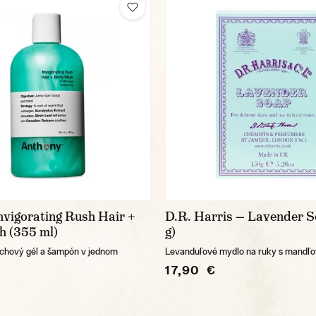
nvigorating Rush Hair +
D.R. Harris — Lavender 
 (355 ml)
g)
rchový gél a šampón v jednom
Levanduľové mydlo na ruky s mandľ
17,90 €