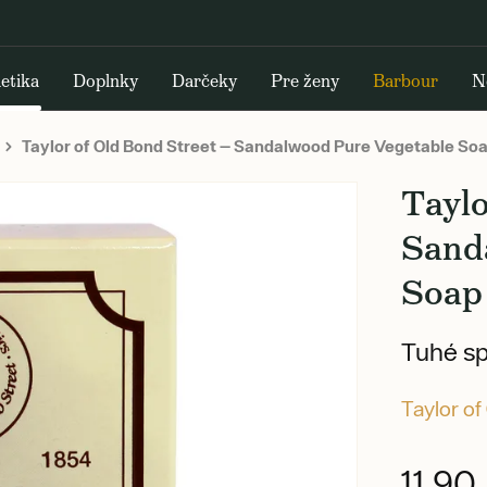
etika
Doplnky
Darčeky
Pre ženy
Barbour
N
Taylor of Old Bond Street — Sandalwood Pure Vegetable Soa
Taylo
Sand
Soap 
Tuhé s
Taylor of
11,90