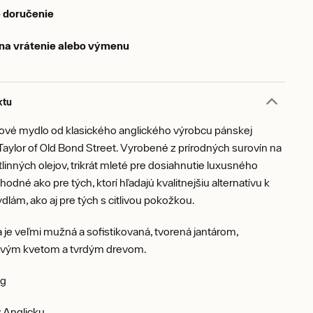
 doručenie
 na vrátenie alebo výmenu
ktu
ové mydlo od klasického anglického výrobcu pánskej
aylor of Old Bond Street. Vyrobené z prírodných surovín na
tlinných olejov, trikrát mleté pre dosiahnutie luxusného
odné ako pre tých, ktorí hľadajú kvalitnejšiu alternatívu k
ám, ako aj pre tých s citlivou pokožkou.
je veľmi mužná a sofistikovaná, tvorená jantárom,
vým kvetom a tvrdým drevom.
 g
 Anglicku