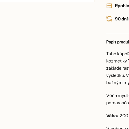
Rýchle
90 dní
Popis produ
Tuhé kúpeľ
kozmetiky T
základe ras
výsledku. Vh
bežným mydl
Vôňa mydla 
pomarančo
Váha:
200
Vyrobené v