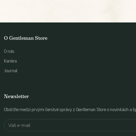
O Gentleman Store
O nás
Kariéra
Journal
Newsletter
Obdržte medzi prvými čerstvé správy z Gentleman Store o novinkách a š