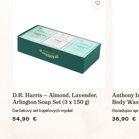
D.R. Harris — Almond, Lavender,
Anthony I
Arlington Soap Set (3 x 150 g)
Body Wash
Darčekový set kúpeľových mydiel
Osviežujúci sp
54,90 €
36,90 €