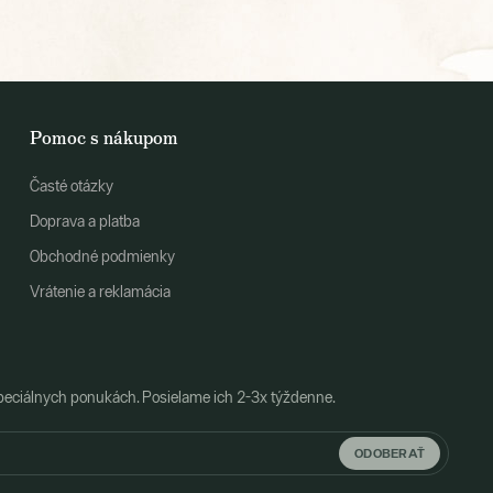
Pomoc s nákupom
Časté otázky
Doprava a platba
Obchodné podmienky
Vrátenie a reklamácia
peciálnych ponukách. Posielame ich 2-3x týždenne.
ODOBERAŤ