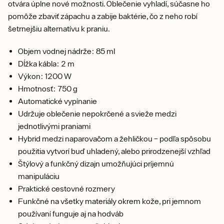
otvára úplne nové možnosti. Oblečenie vyhladí, súčasne ho
pomôže zbaviť zápachu a zabije baktérie, čo z neho robí
šetrnejšiu alternatívu k praniu.
Objem vodnej nádrže: 85 ml
Dĺžka kábla: 2 m
Výkon: 1200 W
Hmotnosť: 750 g
Automatické vypínanie
Udržuje oblečenie nepokrčené a svieže medzi
jednotlivými praniami
Hybrid medzi naparovačom a žehličkou – podľa spôsobu
použitia vytvorí buď uhladený, alebo prirodzenejší vzhľad
Štýlový a funkčný dizajn umožňujúci príjemnú
manipuláciu
Praktické cestovné rozmery
Funkčné na všetky materiály okrem kože, pri jemnom
používaní funguje aj na hodváb