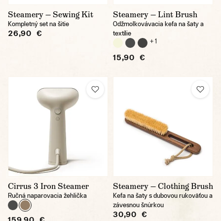
Steamery — Sewing Kit
Steamery — Lint Brush
Kompletný set na šitie
Odžmolkovávacia kefa na šaty a
26,90 €
textílie
+ 1
15,90 €
Cirrus 3 Iron Steamer
Steamery — Clothing Brush
Ručná naparovacia žehlička
Kefa na šaty s dubovou rukoväťou a
závesnou šnúrkou
30,90 €
159,90 €