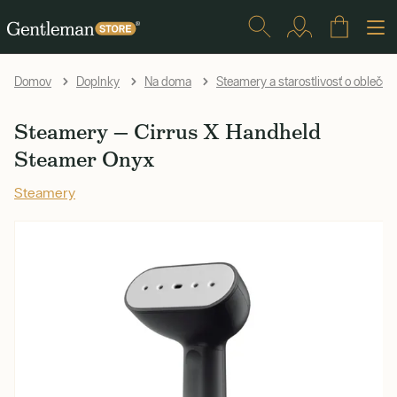
Domov
Doplnky
Na doma
Steamery a starostlivosť o oblečen
Steamery — Cirrus X Handheld
Steamer Onyx
Steamery