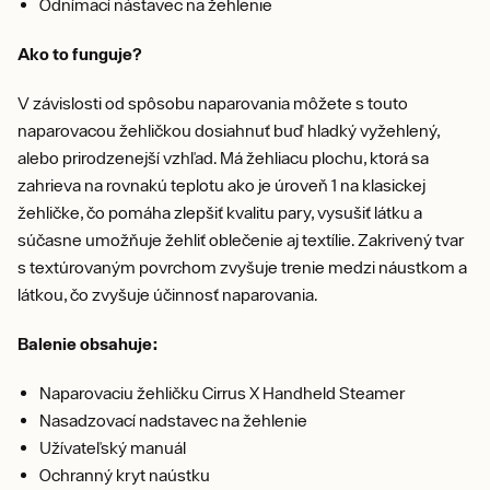
Odnímací nástavec na žehlenie
Ako to funguje?
V závislosti od spôsobu naparovania môžete s touto
naparovacou žehličkou dosiahnuť buď hladký vyžehlený,
alebo prirodzenejší vzhľad. Má žehliacu plochu, ktorá sa
zahrieva na rovnakú teplotu ako je úroveň 1 na klasickej
žehličke, čo pomáha zlepšiť kvalitu pary, vysušiť látku a
súčasne umožňuje žehliť oblečenie aj textílie. Zakrivený tvar
s textúrovaným povrchom zvyšuje trenie medzi náustkom a
látkou, čo zvyšuje účinnosť naparovania.
Balenie obsahuje:
Naparovaciu žehličku Cirrus X Handheld Steamer
Nasadzovací nadstavec na žehlenie
Užívateľský manuál
Ochranný kryt naústku