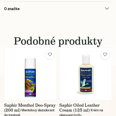
O značke
Podobné produkty
Saphir Menthol Deo-Spray
Saphir Oiled Leather
(200 ml)
Cream (125 ml)
Mentolový dezodorant
Krém na
do topánok
olejovanú kožu