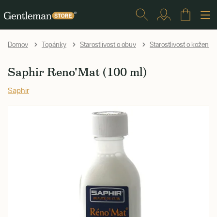
Domov
Topánky
Starostlivosť o obuv
Starostlivosť o kožené 
Saphir Reno'Mat (100 ml)
Saphir