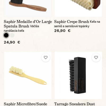
Saphir Medaille d'Or Large
Saphir Crepe Brush
Kefa na
Spatula Brush
Väčšia
semiš a semišové topánky
26,90 €
nanášacia kefa
24,90 €
Saphir Microfibre/Suede
Tarrago Sneakers Dust