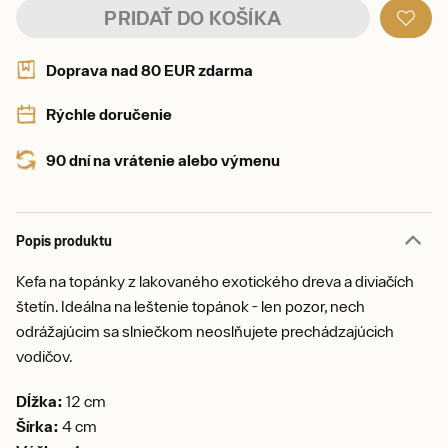
PRIDAŤ DO KOŠÍKA
Doprava nad 80 EUR zdarma
Rýchle doručenie
90 dní na vrátenie alebo výmenu
Popis produktu
Kefa na topánky z lakovaného exotického dreva a diviačích
štetín. Ideálna na leštenie topánok - len pozor, nech
odrážajúcim sa slniečkom neoslňujete prechádzajúcich
vodičov.
Dĺžka:
12 cm
Šírka:
4 cm