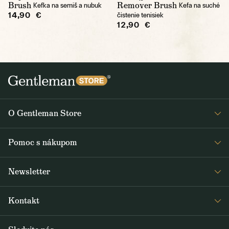
Brush
Remover Brush
Kefka na semiš a nubuk
Kefa na suché
14,90 €
čistenie tenisiek
12,90 €
O Gentleman Store
O nás
Pomoc s nákupom
Kariéra
Časté otázky
Journal
Newsletter
Doprava a platba
Obdržte medzi prvými čerstvé správy z Gentleman Store o novinkách
Obchodné podmienky
Kontakt
a špeciálnych ponukách. Posielame ich 2-3x týždenne.
Vrátenie a reklamácia
+420 605 260 100
ODOBERAŤ