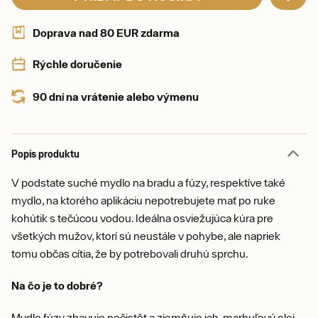
Doprava nad 80 EUR zdarma
Rýchle doručenie
90 dní na vrátenie alebo výmenu
Popis produktu
V podstate suché mydlo na bradu a fúzy, respektíve také
mydlo, na ktorého aplikáciu nepotrebujete mať po ruke
kohútik s tečúcou vodou. Ideálna osviežujúca kúra pre
všetkých mužov, ktorí sú neustále v pohybe, ale napriek
tomu občas cítia, že by potrebovali druhú sprchu.
Na čo je to dobré?
Mydlo fúzy zbavuje nečistôt a zjemňuje ich, marhuľový olej