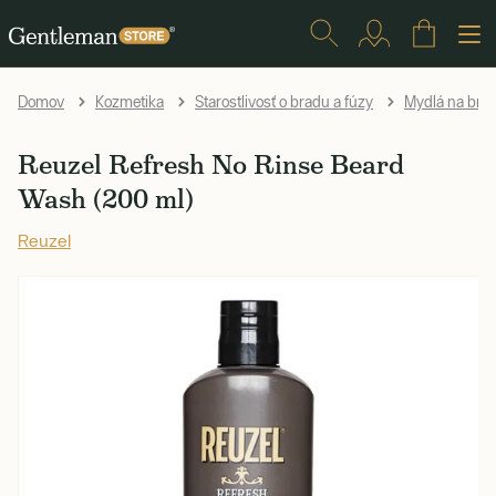
Domov
Kozmetika
Starostlivosť o bradu a fúzy
Mydlá na bra
Reuzel Refresh No Rinse Beard
Wash (200 ml)
Reuzel