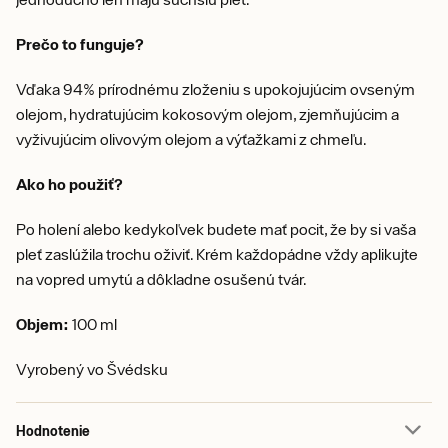
Prečo to funguje?
Vďaka 94% prírodnému zloženiu s upokojujúcim ovseným
olejom, hydratujúcim kokosovým olejom, zjemňujúcim a
vyživujúcim olivovým olejom a výťažkami z chmeľu.
Ako ho použiť?
Po holení alebo kedykoľvek budete mať pocit, že by si vaša
pleť zaslúžila trochu oživiť. Krém každopádne vždy aplikujte
na vopred umytú a dôkladne osušenú tvár.
Objem:
100 ml
Vyrobený vo Švédsku
Hodnotenie