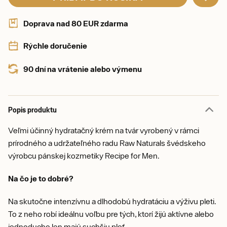
Doprava nad 80 EUR zdarma
Rýchle doručenie
90 dní na vrátenie alebo výmenu
Popis produktu
Veľmi účinný hydratačný krém na tvár vyrobený v rámci
prírodného a udržateľného radu Raw Naturals švédskeho
výrobcu pánskej kozmetiky Recipe for Men.
Na čo je to dobré?
Na skutočne intenzívnu a dlhodobú hydratáciu a výživu pleti.
To z neho robí ideálnu voľbu pre tých, ktorí žijú aktívne alebo
jednoducho len majú suchšiu pleť.