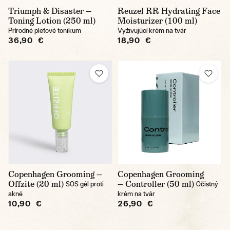
Triumph & Disaster —
Reuzel RR Hydrating Face
Toning Lotion (250 ml)
Moisturizer (100 ml)
Prírodné pleťové tonikum
Vyživujúcí krém na tvár
36,90 €
18,90 €
Copenhagen Grooming —
Copenhagen Grooming
Offzite (20 ml)
— Controller (50 ml)
SOS gél proti
Očistný
akné
krém na tvár
10,90 €
26,90 €