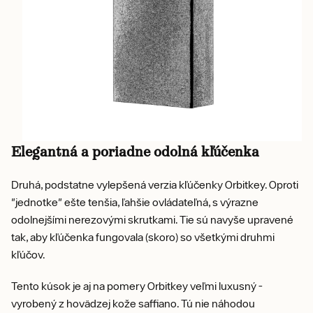
Elegantná a poriadne odolná kľúčenka
Druhá, podstatne vylepšená verzia kľúčenky Orbitkey. Oproti
"jednotke" ešte tenšia, ľahšie ovládateľná, s výrazne
odolnejšími nerezovými skrutkami. Tie sú navyše upravené
tak, aby kľúčenka fungovala (skoro) so všetkými druhmi
kľúčov.
Tento kúsok je aj na pomery Orbitkey veľmi luxusný -
vyrobený z hovädzej kože saffiano. Tú nie náhodou