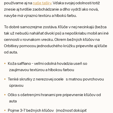
používame aj na
naše tašky
. Vďaka svojej odolnosti totiž
znesie aj tvrdšie zaobchádzanie a dlho vydrží ako nová,
navyše má výraznú textúru a hlbokú farbu.
To dobré samozrejme zostáva. Kľúče v nej necinkajú (bežca
tak už nebudú naháňať divokí psi) a nepoškriabu mobil ani iné
cennosti v rovnakom vrecku. Okrem bežných kľúčov na
Orbitkey pomocou jednoduchého krúžku pripevníte aj kľúče
od auta.
Koža saffiano - veľmi odolná hovädzia useň so
zaujímavou textúrou a hlbokou farbou
Tenké skrutky z nerezovej ocele s matnou povrchovou
úpravou
Očko s ošetrenými hranami pre pripevnenie kľúčov od
auta
Pojme 3-7 bežných kľúčov (možnosť dokúpiť