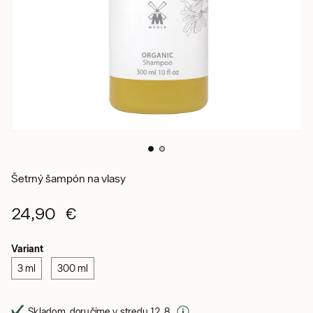
Šetrný šampón na vlasy
24,90 €
Variant
3 ml
300 ml
Skladom, doručíme v stredu 12. 8.