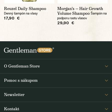
Reuzel Daily Shampoo
Morgan's — Hair Growth
Volume Shampoo
Denný šampón na vlasy
Šampón na
17,90 €
podporu rastu vlasov
29,90 €
O Gentleman Store
O nás
Pomoc s nákupom
Kariéra
Časté otázky
Journal
Newsletter
Doprava a platba
Obdržte medzi prvými čerstvé správy z Gentleman Store o novinkách
Obchodné podmienky
Kontakt
a špeciálnych ponukách. Posielame ich 2-3x týždenne.