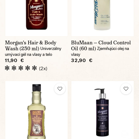
Morgan's Hair & Body
BluMaan — Cloud Control
Wash (250 ml)
Oil (60 ml)
Univerzálny
Zjemňujúci olej na
umývací gél na vlasy a telo
vlasy
11,90 €
32,90 €
(2x)