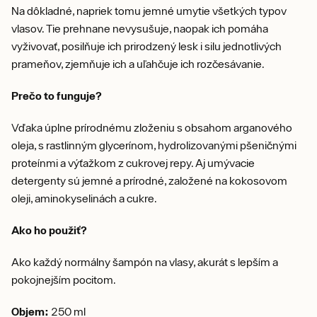
Na dôkladné, napriek tomu jemné umytie všetkých typov
vlasov. Tie prehnane nevysušuje, naopak ich pomáha
vyživovať, posilňuje ich prirodzený lesk i silu jednotlivých
prameňov, zjemňuje ich a uľahčuje ich rozčesávanie.
Prečo to funguje?
Vďaka úplne prírodnému zloženiu s obsahom arganového
oleja, s rastlinným glycerínom, hydrolizovanými pšeničnými
proteínmi a výťažkom z cukrovej repy. Aj umývacie
detergenty sú jemné a prírodné, založené na kokosovom
oleji, aminokyselinách a cukre.
Ako ho použiť?
Ako každý normálny šampón na vlasy, akurát s lepším a
pokojnejším pocitom.
Objem:
250 ml