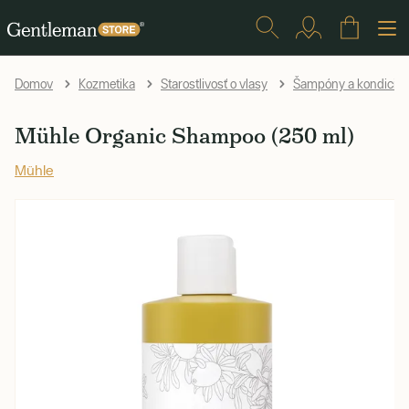
Domov
Kozmetika
Starostlivosť o vlasy
Šampóny a kondicion
Mühle Organic Shampoo (250 ml)
Mühle