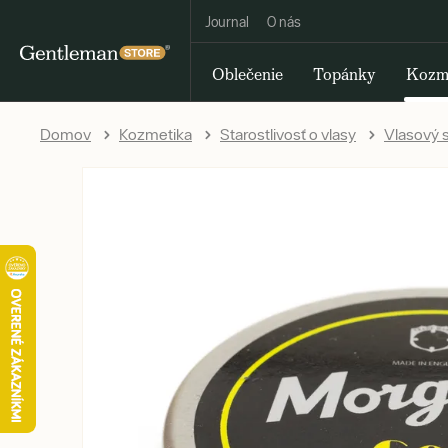
Journal
O nás
Oblečenie
Topánky
Kozm
Domov
Kozmetika
Starostlivosť o vlasy
Vlasový s