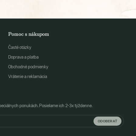
Pomoc s nákupom
Časté otázky
Doprava a platba
Obchodné podmienky
Vrátenie a reklamácia
peciálnych ponukách. Posielame ich 2-3x týždenne.
ODOBERAŤ