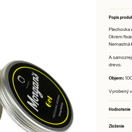
Popis produ
Plechovka a
Okrem fixác
Nemastná ko
A samozrejm
drevo.
Objem:
100
Vyrobený v
Hodnotenie
Zloženie