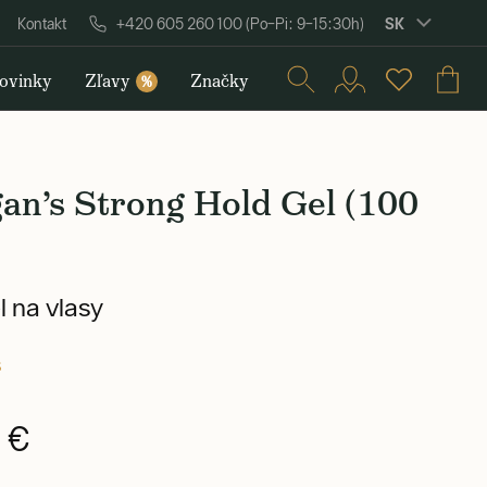
SK
Kontakt
+420 605 260 100 (Po–Pi: 9–15:30h)
ovinky
Zľavy
Značky
%
an’s Strong Hold Gel (100
l na vlasy
s
 €