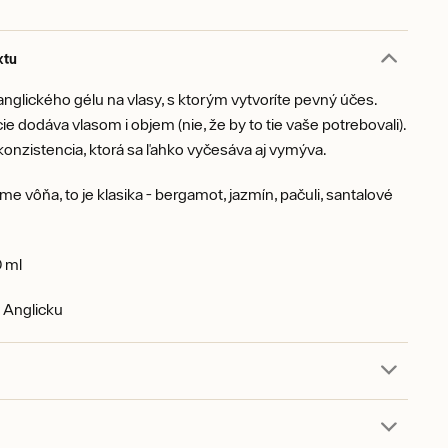
ktu
nglického gélu na vlasy, s ktorým vytvoríte pevný účes.
ie dodáva vlasom i objem (nie, že by to tie vaše potrebovali).
nzistencia, ktorá sa ľahko vyčesáva aj vymýva.
e vôňa, to je klasika - bergamot, jazmín, pačuli, santalové
 ml
 Anglicku