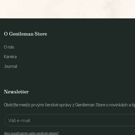
O Gentleman Store
O nás
Kariéra
Journal
Newsletter
Obdržte medzi prvými čerstvé správy z Gentleman Store o novinkách a š
Ako používame vaše osobné údaje?