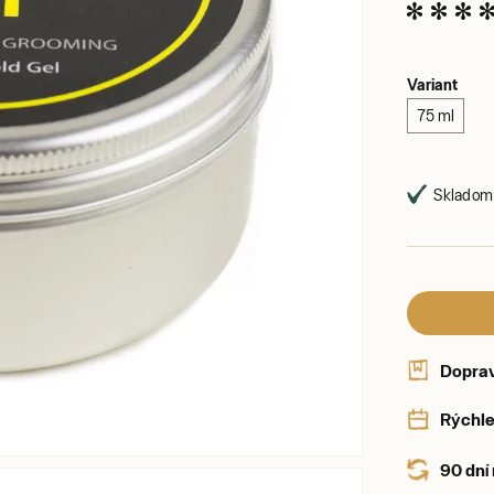
Variant
75 ml
Skladom,
Dopra
Rýchle
90 dní