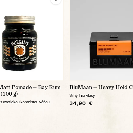
 Matt Pomade — Bay Rum
BluMaan — Heavy Hold C
(100 g)
Silný íl na vlasy
 exotickou korenistou vôňou
34,90 €