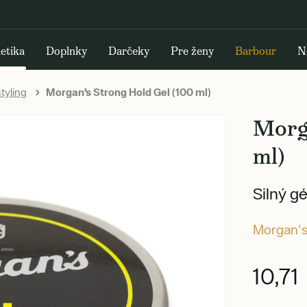
etika
Doplnky
Darčeky
Pre ženy
Barbour
N
tyling
Morgan’s Strong Hold Gel (100 ml)
Morg
ml)
Silný gé
Morgan'
10,71