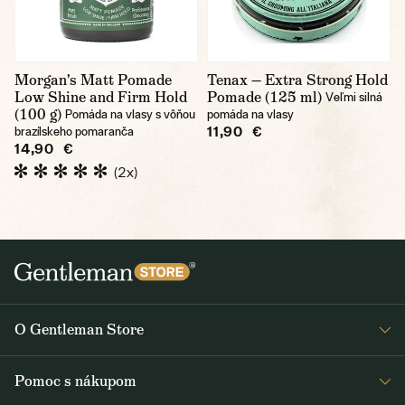
Morgan's Matt Pomade
Tenax — Extra Strong Hold
Low Shine and Firm Hold
Pomade (125 ml)
Veľmi silná
(100 g)
Pomáda na vlasy s vôňou
pomáda na vlasy
11,90 €
brazílskeho pomaranča
14,90 €
(2x)
O Gentleman Store
O nás
Pomoc s nákupom
Kariéra