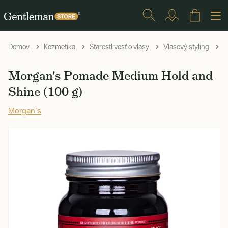
Domov
Kozmetika
Starostlivosť o vlasy
Vlasový styling
P
Morgan's Pomade Medium Hold and
Shine (100 g)
Morgan's