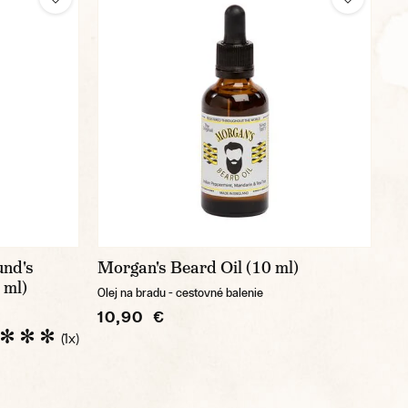
und's
Morgan's Beard Oil (10 ml)
 ml)
Olej na bradu - cestovné balenie
10,90 €
(1x)