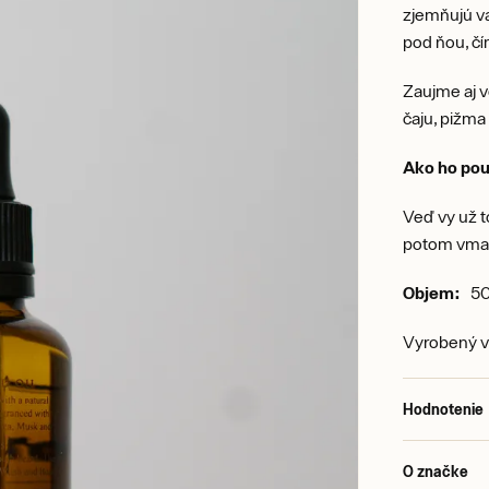
zjemňujú va
pod ňou, čí
Zaujme aj v
čaju, pižma
Ako ho pou
Veď vy už to
potom vmas
Objem:
50
Vyrobený v
Hodnotenie
O značke