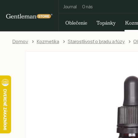
Journal
O nás
Oblečenie
Topánky
Kozm
Domov
Kozmetika
Starostlivosť o bradu a fúzy
Ol