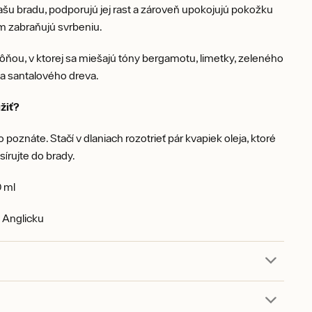
šu bradu, podporujú jej rast a zároveň upokojujú pokožku
m zabraňujú svrbeniu.
ôňou, v ktorej sa miešajú tóny bergamotu, limetky, zeleného
 a santalového dreva.
žiť?
 poznáte. Stačí v dlaniach rozotrieť pár kvapiek oleja, ktoré
írujte do brady.
 ml
 Anglicku