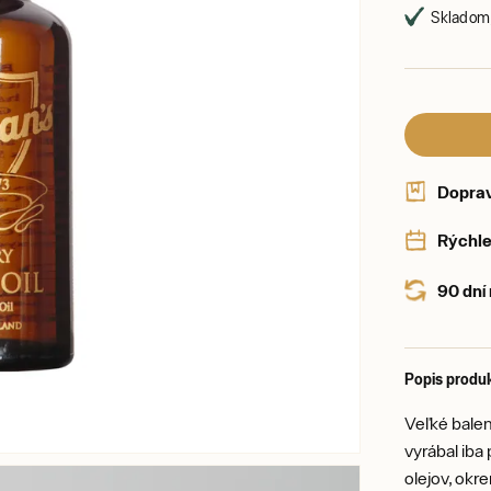
Skladom,
Dopra
Rýchle
90 dní
Popis produ
Veľké balen
vyrábal iba
olejov, okr