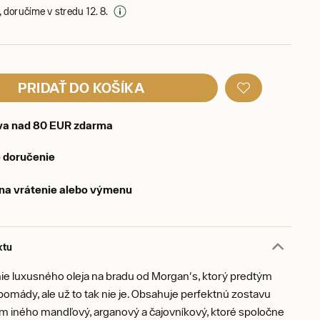
 doručíme v stredu 12. 8.
PRIDAŤ DO KOŠÍKA
va nad 80 EUR zdarma
 doručenie
 na vrátenie alebo výmenu
ktu
ie luxusného oleja na bradu od Morgan's, ktorý predtým
 pomády, ale už to tak nie je. Obsahuje perfektnú zostavu
em iného mandľový, arganový a čajovníkový, ktoré spoločne