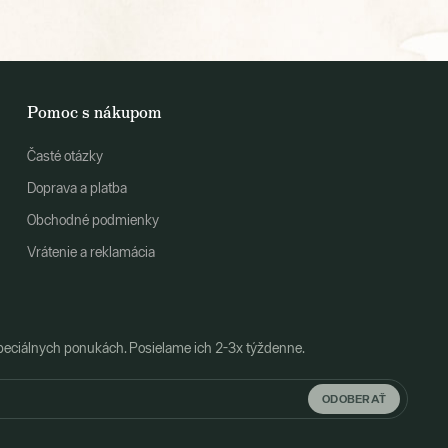
Pomoc s nákupom
Časté otázky
Doprava a platba
Obchodné podmienky
Vrátenie a reklamácia
peciálnych ponukách. Posielame ich 2-3x týždenne.
ODOBERAŤ