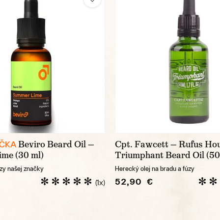
Beviro Beard Oil —
Cpt. Fawcett — Rufus Ho
AČKA
me (30 ml)
Triumphant Beard Oil (50
úzy našej značky
Herecký olej na bradu a fúzy
52,90 €
(1x)