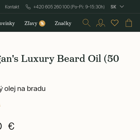
SK
Kontakt
+420 605 260 100 (Po–Pi: 9–15:30h)
ovinky
Zľavy
Značky
%
an's Luxury Beard Oil (50
 olej na bradu
s
0 €