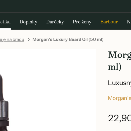
etika
Doplnky
Darčeky
Pre ženy
Barbour
N
eje na bradu
Morgan's Luxury Beard Oil (50 ml)
Morg
ml)
Luxusný
Morgan'
22,9