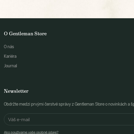
O Gentleman Store
O nás
Kariéra
Journal
Newsletter
Obdržte medzi prvými čerstvé správy z Gentleman Store o novinkách a š
Ako používame vaše osobné údaje?