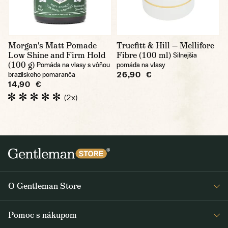
Morgan's Matt Pomade
Truefitt & Hill — Mellifore
Low Shine and Firm Hold
Fibre (100 ml)
Silnejšia
(100 g)
Pomáda na vlasy s vôňou
pomáda na vlasy
26,90 €
brazílskeho pomaranča
14,90 €
(2x)
O Gentleman Store
O nás
Pomoc s nákupom
Kariéra