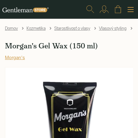
M
Domov
Kozmetika
Starostlivosť o vlasy
Vlasový styling
Morgan's Gel Wax (150 ml)
Morgan's