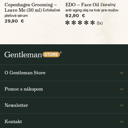
Copenhagen Grooming —
EDO — Face Oil
Zázračný
Leave Me (30 ml)
Exfoliačné
anti-aging olej na tvár pre mužov
62,90 €
pleťové sérum
29,90 €
(1x)
O Gentleman Store
O nás
Pomoc s nákupom
Kariéra
Časté otázky
Journal
Newsletter
Doprava a platba
Obdržte medzi prvými čerstvé správy z Gentleman Store o novinkách
Obchodné podmienky
Kontakt
a špeciálnych ponukách. Posielame ich 2-3x týždenne.
Vrátenie a reklamácia