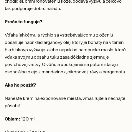
chodidiel, bráni rohovateniu kože, dodáva výživu a celkovo
tak podporuje dobrú náladu.
Prečo to funguje?
Vďaka ľahkému a rýchlo sa vstrebávajúcemu zloženiu -
obsahuje napríklad arganový olej, ktorý je bohatý na vitamín
E a hĺbkovo vyživuje, alebo napríklad bambucké maslo, ktoré
vďaka svojmu obsahu tuku zasa dôkladne zjemňuje
povrchovej vrstvy. O vôňu a upokojenie sa potom starajú
esenciálne oleje z mandarínok, citrónovej trávy a bergamotu.
Ako ho použiť?
Naneste krém na exponované miesta, vmasírujte a nechajte
pôsobiť.
Objem:
120 ml