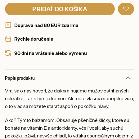
PRIDAŤ DO KOŠÍKA
Doprava nad 80 EUR zdarma
Rýchle doručenie
90 dní na vrátenie alebo výmenu
Popis produktu
Vraj sa o nás hovorí, že diskriminujeme mužov ostrihaných
nakrátko. Tak s tým je koniec! Ak máte vlasov menej ako viac,
o to viac sa môžete starať aspoň o pokožku hlavy.
Ako? Týmto balzamom. Obsahuje pšeničné klíčky, ktoré sú
bohaté na vitamín E a antioxidanty, včelí vosk, aby suchú
pokožku oživil, navyše chladí, to vďaka esenciálnym olejom z