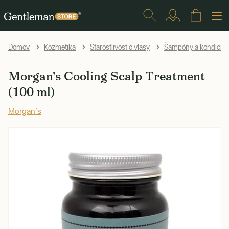
Domov
Kozmetika
Starostlivosť o vlasy
Šampóny a kondicion
Morgan's Cooling Scalp Treatment
(100 ml)
Morgan's