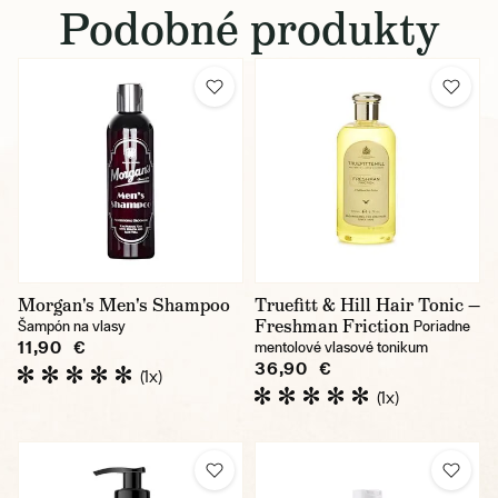
Podobné produkty
Morgan's Men's Shampoo
Truefitt & Hill Hair Tonic —
Freshman Friction
Šampón na vlasy
Poriadne
11,90 €
mentolové vlasové tonikum
36,90 €
(1x)
(1x)