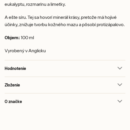
eukalyptu, rozmarínu a limetky.
A ešte síru. Tej sa hovorí minerál krásy, pretože má hojivé
účinky, znižuje tvorbu kožného mazu a pôsobí protizápalovo.
Objem:
100 ml
Vyrobený v Anglicku
Hodnotenie
Zloženie
O značke