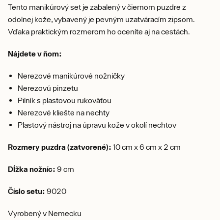
Tento manikúrový set je zabalený v čiernom puzdre z
odolnej kože, vybavený je pevným uzatváracím zipsom.
Vďaka praktickým rozmerom ho oceníte aj na cestách.
Nájdete v ňom:
Nerezové manikúrové nožničky
Nerezovú pinzetu
Pilník s plastovou rukoväťou
Nerezové kliešte na nechty
Plastový nástroj na úpravu kože v okolí nechtov
Rozmery puzdra (zatvorené):
10 cm x 6 cm x 2 cm
Dĺžka nožníc:
9 cm
Číslo setu:
9020
Vyrobený v Nemecku