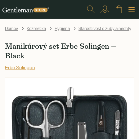
Domov
Kozmetika
Hygiena
Starostlivosť o zuby a nechty
Manikúrový set Erbe Solingen —
Black
Erbe Solingen