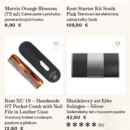
Marvis Orange Blossom
Kent Starter Kit Sonik
(75 ml)
Pink
Zubná pasta s príchuťou
Štartovací set elektrickej
pomarančových kvetov
zubnej kefky Sonik
8,90 €
109,90 €
Kent NU 19 — Handmade
Manikúrový set Erbe
OT Pocket Comb with Nail
Solingen — Silver
File in Leather Case
Sedemdielny set v kovovom puzdre
42,90 €
Vreckový hrebeň s koženým
puzdrom a pilníkom
(1x)
12,90 €