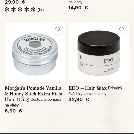
29,90 €
na vlasy
14,90 €
(1x)
Morgan's Pomade Vanilla
EDO — Hair Wax
Prírodný
& Honey Slick Extra Firm
švédsky vosk na vlasy
Hold (15 g)
32,90 €
Cestovná pomáda
na vlasy
6,90 €