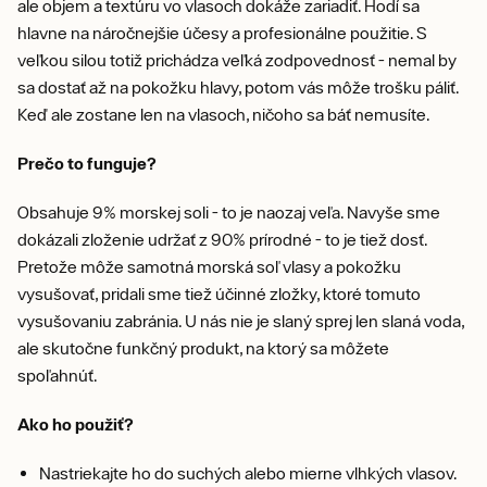
ale objem a textúru vo vlasoch dokáže zariadiť. Hodí sa
hlavne na náročnejšie účesy a profesionálne použitie. S
veľkou silou totiž prichádza veľká zodpovednosť - nemal by
sa dostať až na pokožku hlavy, potom vás môže trošku páliť.
Keď ale zostane len na vlasoch, ničoho sa báť nemusíte.
Prečo to funguje?
Obsahuje 9% morskej soli - to je naozaj veľa. Navyše sme
dokázali zloženie udržať z 90% prírodné - to je tiež dosť.
Pretože môže samotná morská soľ vlasy a pokožku
vysušovať, pridali sme tiež účinné zložky, ktoré tomuto
vysušovaniu zabránia. U nás nie je slaný sprej len slaná voda,
ale skutočne funkčný produkt, na ktorý sa môžete
spoľahnúť.
Ako ho použiť?
Nastriekajte ho do suchých alebo mierne vlhkých vlasov.