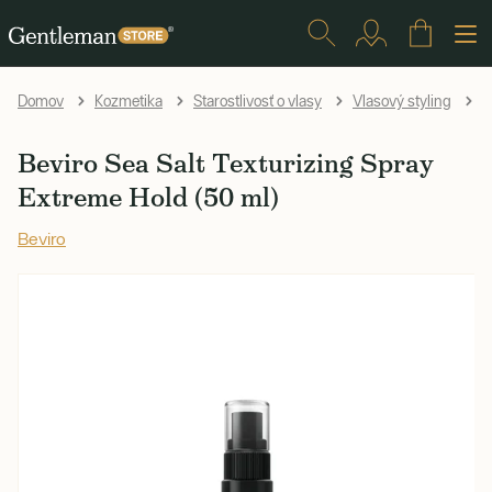
B
Domov
Kozmetika
Starostlivosť o vlasy
Vlasový styling
Beviro Sea Salt Texturizing Spray
Extreme Hold (50 ml)
Beviro