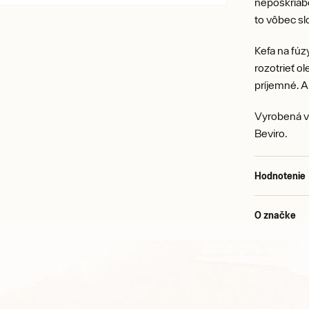
nepoškriabe
to vôbec sl
Kefa na fúz
rozotrieť ol
príjemné. A
Vyrobená v 
Beviro.
Hodnotenie
O značke