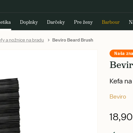
etika
Doplnky
Darčeky
Pre ženy
Barbour
N
fy a nožnice na bradu
Beviro Beard Brush
Naša zn
Bevi
Kefa na
Beviro
18,9