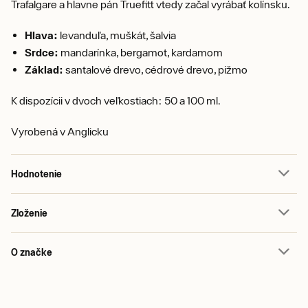
Trafalgare a hlavne pán Truefitt vtedy začal vyrábať kolínsku.
Hlava:
levanduľa, muškát, šalvia
Srdce:
mandarínka, bergamot, kardamom
Základ:
santalové drevo, cédrové drevo, pižmo
K dispozícii v dvoch veľkostiach: 50 a 100 ml.
Vyrobená v Anglicku
Hodnotenie
Zloženie
O značke