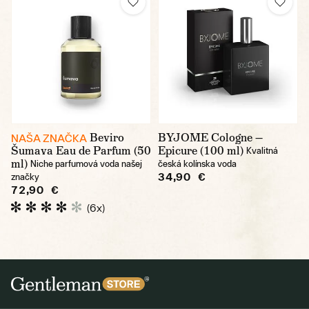
Beviro
BYJOME Cologne —
NAŠA ZNAČKA
Šumava Eau de Parfum (50
Epicure (100 ml)
Kvalitná
ml)
Niche parfumová voda našej
česká kolínska voda
34,90 €
značky
72,90 €
(6x)