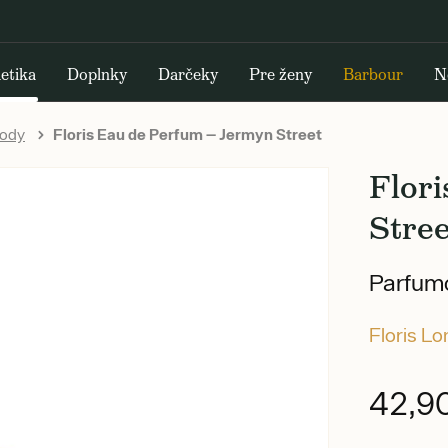
etika
Doplnky
Darčeky
Pre ženy
Barbour
N
vody
Floris Eau de Perfum — Jermyn Street
Flor
Stree
Parfumo
Floris L
42,9