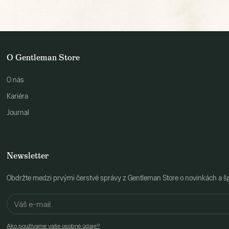
O Gentleman Store
O nás
Kariéra
Journal
Newsletter
Obdržte medzi prvými čerstvé správy z Gentleman Store o novinkách a š
Ako používame vaše osobné údaje?