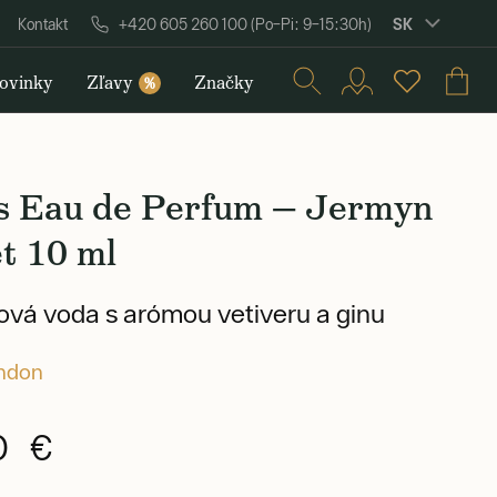
SK
Kontakt
+420 605 260 100 (Po–Pi: 9–15:30h)
ovinky
Zľavy
Značky
%
is Eau de Perfum — Jermyn
t 10 ml
vá voda s arómou vetiveru a ginu
ondon
0 €