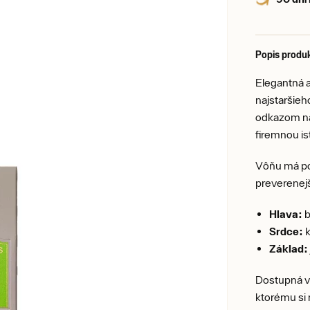
Popis produ
Elegantná 
najstaršieh
odkazom na 
firemnou is
Vôňu má po
preverenejš
Hlava:
b
Srdce:
k
Základ:
Dostupná vo
ktorému si 