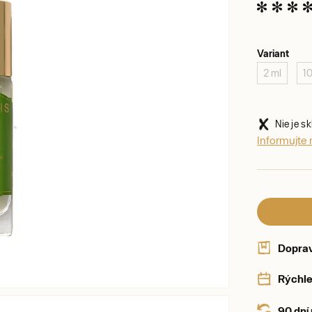
Variant
2 ml
1
Nie je s
Informujte 
Dopra
Rýchle
90 dní