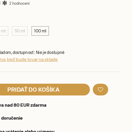
2 hodnocení
0 ml
50 ml
100 ml
kladom, dostupnosť: Nie je dostupné
ma, keď bude tovar na sklade
PRIDAŤ DO KOŠÍKA
va nad 80 EUR zdarma
 doručenie
 na vrátenie alebo výmenu