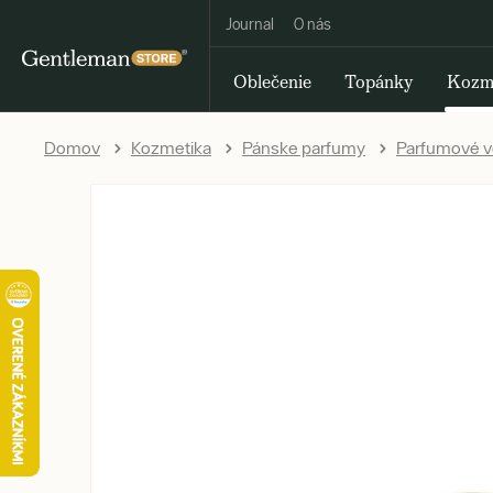
Journal
O nás
Oblečenie
Topánky
Kozm
Domov
Kozmetika
Pánske parfumy
Parfumové 