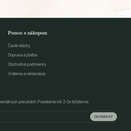
Pomoc s nákupom
Časté otázky
Doprava a platba
Obchodné podmienky
Vrátenie a reklamácia
peciálnych ponukách. Posielame ich 2-3x týždenne.
ODOBERAŤ