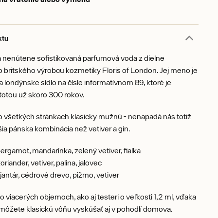
ktu
a nenútene sofistikovaná parfumová voda z dielne
o britského výrobcu kozmetiky Floris of London. Jej meno je
londýnske sídlo na čísle informatívnom 89, ktoré je
totou už skoro 300 rokov.
 všetkých stránkach klasicky mužnú - nenapadá nás totiž
ia pánska kombinácia než vetiver a gin.
ergamot, mandarínka, zelený vetiver, fialka
oriander, vetiver, palina, jalovec
jantár, cédrové drevo, pižmo, vetiver
 viacerých objemoch, ako aj testeri o veľkosti 1,2 ml, vďaka
môžete klasickú vôňu vyskúšať aj v pohodlí domova.