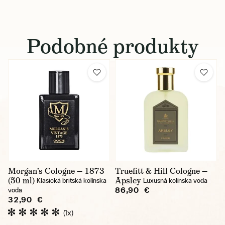
Podobné produkty
Morgan's Cologne — 1873
Truefitt & Hill Cologne —
(50 ml)
Apsley
Klasická britská kolínska
Luxusná kolínska voda
86,90 €
voda
32,90 €
(1x)