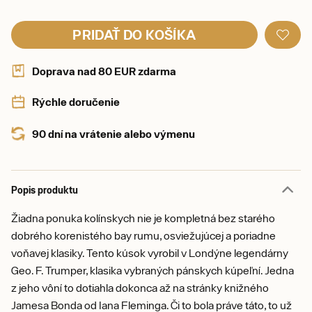
PRIDAŤ DO KOŠÍKA
Doprava nad 80 EUR zdarma
Rýchle doručenie
90 dní na vrátenie alebo výmenu
Popis produktu
Žiadna ponuka kolínskych nie je kompletná bez starého
dobrého korenistého bay rumu, osviežujúcej a poriadne
voňavej klasiky. Tento kúsok vyrobil v Londýne legendárny
Geo. F. Trumper, klasika vybraných pánskych kúpeľní. Jedna
z jeho vôní to dotiahla dokonca až na stránky knižného
Jamesa Bonda od Iana Fleminga. Či to bola práve táto, to už