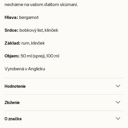
necháme na vašom ďalšom skúmaní.
Hlava:
bergamot
Srdce:
bobkový list, klinček
Základ:
rum, klinček
Objem:
50 ml (sprej), 100 ml
Vyrobená v Anglicku
Hodnotenie
Zloženie
O značke