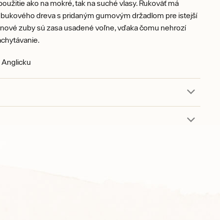
oužitie ako na mokré, tak na suché vlasy. Rukoväť má
 bukového dreva s pridaným gumovým držadlom pre istejší
onové zuby sú zasa usadené voľne, vďaka čomu nehrozí
achytávanie.
 Anglicku