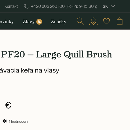
SK
Kontakt
+420 605 260 100 (Po–Pi: 9–15:30h)
ovinky
Zľavy
Značky
%
 PF20 — Large Quill Brush
vacia kefa na vlasy
0 €
1 hodnocení