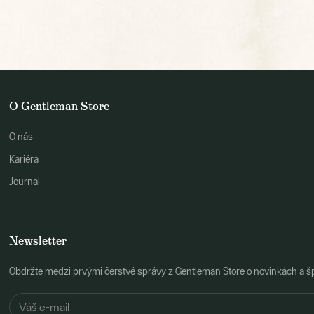
O Gentleman Store
O nás
Kariéra
Journal
Newsletter
Obdržte medzi prvými čerstvé správy z Gentleman Store o novinkách a š