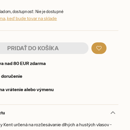
kladom, dostupnosť: Nie je dostupné
ma, keď bude tovar na sklade
PRIDAŤ DO KOŠÍKA
va nad 80 EUR zdarma
 doručenie
 na vrátenie alebo výmenu
ktu
sy Kent určená na rozčesávanie dlhých a hustých vlasov -