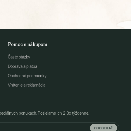
Pomoc s nákupom
Časté otázky
Doprava a platba
Obchodné podmienky
Vrátenie a reklamácia
peciálnych ponukách. Posielame ich 2-3x týždenne.
ODOBERAŤ