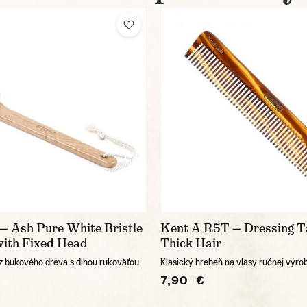
— Ash Pure White Bristle
Kent A R5T — Dressing 
with Fixed Head
Thick Hair
z bukového dreva s dlhou rukoväťou
Klasický hrebeň na vlasy ručnej výro
7,90 €