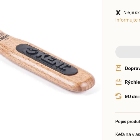
Nie je s
Informujte 
Dopra
Rýchle
90 dní
Popis produ
Kefa na vla