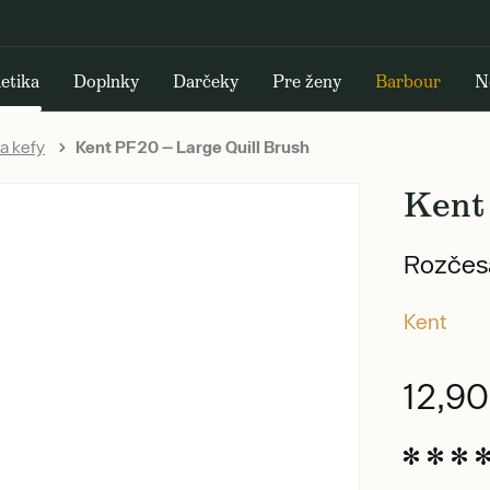
etika
Doplnky
Darčeky
Pre ženy
Barbour
N
a kefy
Kent PF20 — Large Quill Brush
Kent
Rozčesá
Kent
12,9