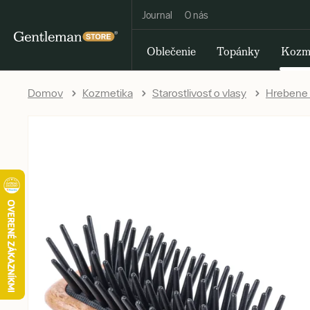
Journal
O nás
Oblečenie
Topánky
Kozm
Domov
Kozmetika
Starostlivosť o vlasy
Hrebene 