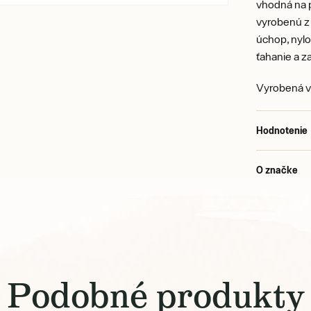
vhodná na p
vyrobenú z
úchop, nyl
ťahanie a z
Vyrobená v
Hodnotenie
O značke
Podobné produkty