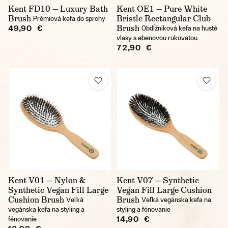
Kent FD10 — Luxury Bath
Kent OE1 — Pure White
Brush
Bristle Rectangular Club
Prémiová kefa do sprchy
Brush
49,90 €
Obdĺžniková kefa na husté
vlasy s ebenovou rukoväťou
72,90 €
Kent V01 — Nylon &
Kent V07 — Synthetic
Synthetic Vegan Fill Large
Vegan Fill Large Cushion
Cushion Brush
Brush
Veľká
Veľká vegánska kefa na
vegánska kefa na styling a
styling a fénovanie
14,90 €
fénovanie