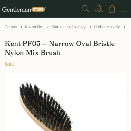
K
Domov
Kozmetika
Starostlivosť o vlasy
Hrebene a kefy
Kent PF05 — Narrow Oval Bristle
Nylon Mix Brush
Kent