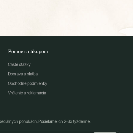
Pomoc s nákupom
Časté otázky
Doprava a platba
Obchodné podmienky
Vrátenie a reklamácia
peciálnych ponukách. Posielame ich 2-3x týždenne.