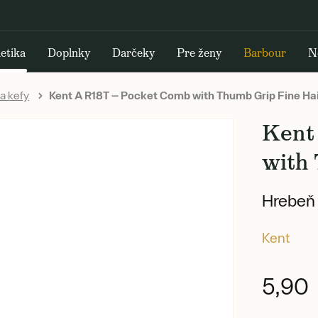
etika
Doplnky
Darčeky
Pre ženy
Barbour
N
a kefy
Kent A R18T — Pocket Comb with Thumb Grip Fine Ha
Kent
with
Hrebeň 
Kent
5,90