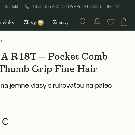
SK
Kontakt
+420 605 260 100 (Po–Pi: 9–15:30h)
ovinky
Zľavy
Značky
%
ir
 A R18T — Pocket Comb
 Thumb Grip Fine Hair
na jemné vlasy s rukoväťou na palec
 €