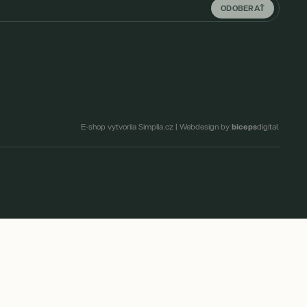
ODOBERAŤ
biceps
E-shop vytvorila Simplia.cz
|
Webdesign by
digital.