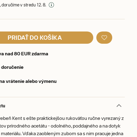
 doručíme v stredu 12. 8.
PRIDAŤ DO KOŠÍKA
va nad 80 EUR zdarma
 doručenie
 na vrátenie alebo výmenu
ktu
rebeň Kent s ešte praktickejšou rukoväťou ručne vyrezaný z
tov prírodného acetátu - odolného, poddajného a na dotyk
 materiálu. Vďaka zaobleným zubom sa s nim pracuje jedna