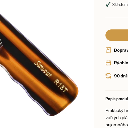
Skladom,
Dopra
Rýchle
90 dní
Popis produ
Praktický h
veľkých plá
príjemného