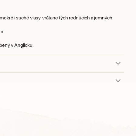
okré i suché vlasy, vrátane tých rednúcich a jemných.
cm
bený v Anglicku