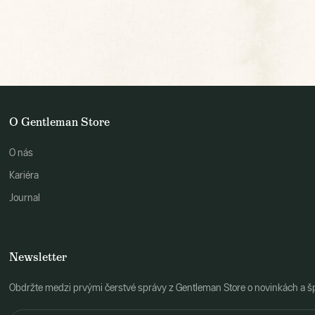
O Gentleman Store
O nás
Kariéra
Journal
Newsletter
Obdržte medzi prvými čerstvé správy z Gentleman Store o novinkách a š