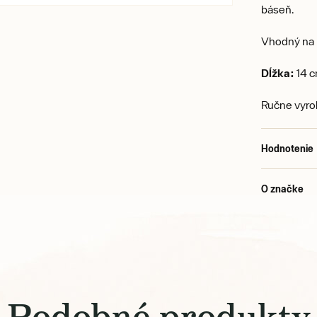
báseň.
Vhodný na m
Dĺžka:
14 
Ručne vyro
Hodnotenie
O značke
Podobné produkty