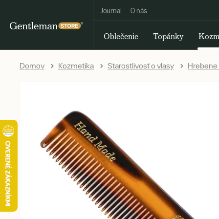
Journal
O nás
Oblečenie
Topánky
Kozm
Domov
Kozmetika
Starostlivosť o vlasy
Hrebene 