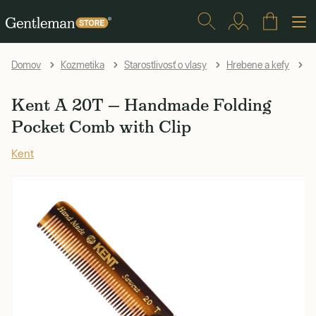
K
Domov
Kozmetika
Starostlivosť o vlasy
Hrebene a kefy
Kent A 20T — Handmade Folding
Pocket Comb with Clip
Kent