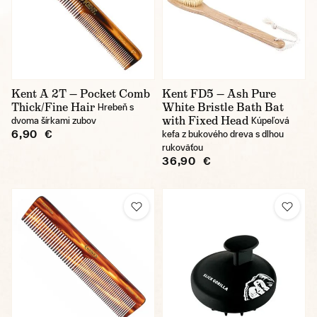
Kent A 2T — Pocket Comb
Kent FD5 — Ash Pure
Thick/Fine Hair
White Bristle Bath Bat
Hrebeň s
with Fixed Head
dvoma šírkami zubov
Kúpeľová
6,90 €
kefa z bukového dreva s dlhou
rukoväťou
36,90 €