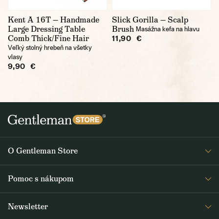
Kent A 16T — Handmade
Slick Gorilla — Scalp
Large Dressing Table
Brush
Masážna kefa na hlavu
Comb Thick/Fine Hair
11,90 €
Veľký stolný hrebeň na všetky
vlasy
9,90 €
O Gentleman Store
O nás
Pomoc s nákupom
Kariéra
Časté otázky
Journal
Newsletter
Doprava a platba