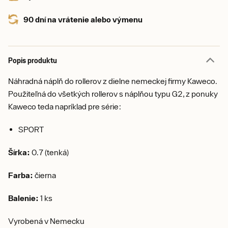
90 dní na vrátenie alebo výmenu
Popis produktu
Náhradná náplň do rollerov z dielne nemeckej firmy Kaweco.
Použiteľná do všetkých rollerov s náplňou typu G2, z ponuky
Kaweco teda napríklad pre série:
SPORT
Šírka:
0.7 (tenká)
Farba:
čierna
Balenie:
1 ks
Vyrobená v Nemecku