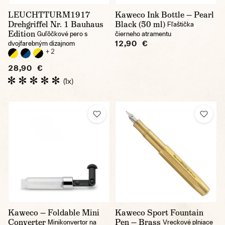
LEUCHTTURM1917
Kaweco Ink Bottle — Pearl
Drehgriffel Nr. 1 Bauhaus
Black (50 ml)
Fľaštička
Edition
Guľôčkové pero s
čierneho atramentu
12,90 €
dvojfarebným dizajnom
+ 2
28,90 €
(1x)
Kaweco — Foldable Mini
Kaweco Sport Fountain
Converter
Pen — Brass
Minikonvertor na
Vreckové plniace