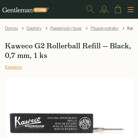
Kaweco
Domov
Doplnky
Papiernicky tovar
Písacie potreby
Kaweco G2 Rollerball Refill — Black,
0,7 mm, 1 ks
Kaweco