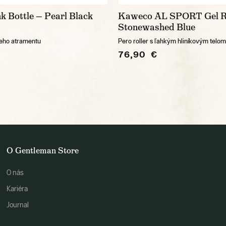
k Bottle — Pearl Black
Kaweco AL SPORT Gel Ro
Stonewashed Blue
neho atramentu
Pero roller s ľahkým hliníkovým telom
76,90 €
O Gentleman Store
O nás
Kariéra
Journal