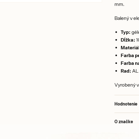
mm.
Balený v el
Typ:
gélo
Dĺžka:
1
Materiá
Farba p
Farba n
Rad:
AL 
Vyrobený 
Hodnotenie
O značke