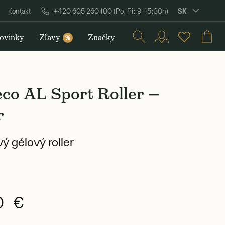
SK
Kontakt
+420 605 260 100 (Po–Pi: 9–15:30h)
ovinky
Zľavy
Značky
%
co AL Sport Roller —
r
ý gélový roller
0 €