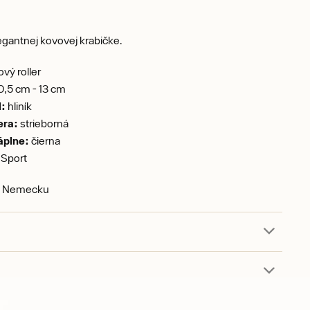
egantnej kovovej krabičke.
vý roller
0,5 cm - 13 cm
l:
hliník
era:
strieborná
áplne:
čierna
Sport
v Nemecku