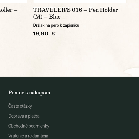
ller —
TRAVELER'S 016 — Pen Holder
(M) — Blue
Držiak na pero k zápisníku
19,90 €
Pomoc s nákupom
Časté otázky
Doprava a platba
Obchodné podmienky
Vrátenie a reklamácia