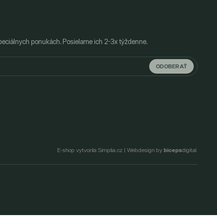
peciálnych ponukách. Posielame ich 2-3x týždenne.
ODOBERAŤ
biceps
E-shop vytvorila Simplia.cz
|
Webdesign by
digital.