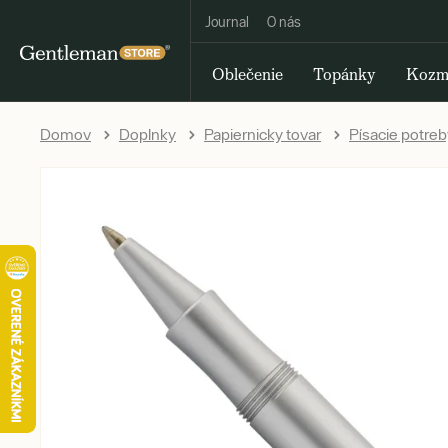
Journal
O nás
Oblečenie
Topánky
Kozm
Domov
Doplnky
Papiernicky tovar
Písacie potreb