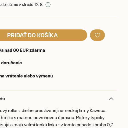
 doručíme v stredu 12. 8.
PRIDAŤ DO KOŠÍKA
va nad 80 EUR zdarma
 doručenie
 na vrátenie alebo výmenu
ktu
ový roller z dielne preslávenej nemeckej firmy Kaweco.
hliníka s matnou povrchovou úpravou. Rollery typicky
isujú a majú veľmi tenkú linku - v tomto prípade zhruba 0,7