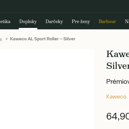
etika
Doplnky
Darčeky
Pre ženy
Barbour
N
y
Kaweco AL Sport Roller — Silver
Kawe
Silve
Prémiov
Kaweco
64,9