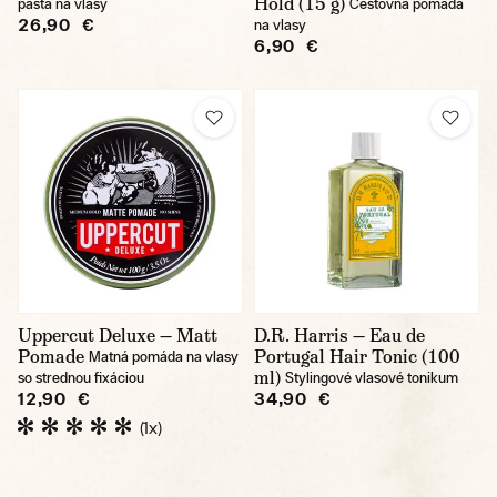
Hold (15 g)
pasta na vlasy
Cestovná pomáda
26,90 €
na vlasy
6,90 €
Uppercut Deluxe — Matt
D.R. Harris — Eau de
Pomade
Portugal Hair Tonic (100
Matná pomáda na vlasy
ml)
so strednou fixáciou
Stylingové vlasové tonikum
12,90 €
34,90 €
(1x)