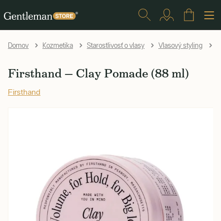
F
Domov
Kozmetika
Starostlivosť o vlasy
Vlasový styling
Firsthand — Clay Pomade (88 ml)
Firsthand