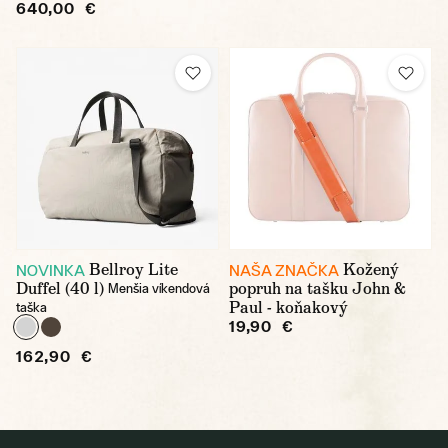
640,00 €
Bellroy Lite
Kožený
NOVINKA
NAŠA ZNAČKA
Duffel (40 l)
popruh na tašku John &
Menšia víkendová
Paul - koňakový
taška
19,90 €
162,90 €