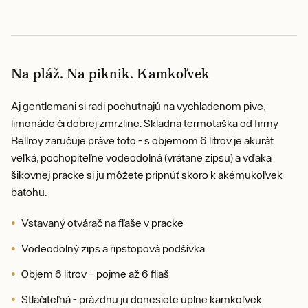
Na pláž. Na piknik. Kamkoľvek
Aj gentlemani si radi pochutnajú na vychladenom pive,
limonáde či dobrej zmrzline. Skladná termotaška od firmy
Bellroy zaručuje práve toto - s objemom 6 litrov je akurát
veľká, pochopiteľne vodeodolná (vrátane zipsu) a vďaka
šikovnej pracke si ju môžete pripnúť skoro k akémukoľvek
batohu.
Vstavaný otvárač na fľaše v pracke
Vodeodolný zips a ripstopová podšívka
Objem 6 litrov – pojme až 6 fliaš
Stlačiteľná - prázdnu ju donesiete úplne kamkoľvek