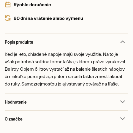
Rýchle doručenie
90 dní na vrátenie alebo výmenu
Popis produktu
Keď je leto, chladené nápoje majú svoje využitie. Na to je
však potrebná solídna termotaška, s ktorou práve vyrukoval
Bellroy. Objem 6 litrov vystačí až na balenie šiestich nápojov
či niekoľko porcií jedla, a pritom sa celá taška zmestí akurát
do ruky. Samozrejmosťou je aj vstavaný otvárač na fľaše.
Hodnotenie
O značke