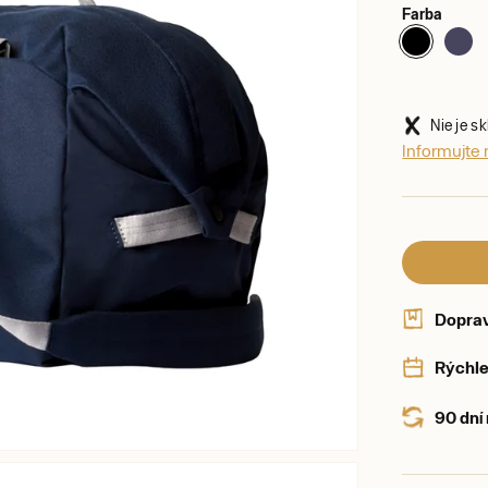
Farba
Nie je s
Informujte 
Dopra
Rýchle
90 dní