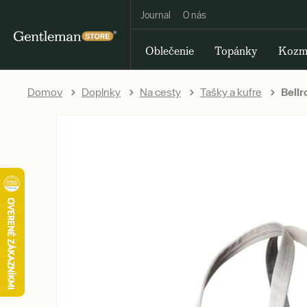
Journal
O nás
Oblečenie
Topánky
Kozm
Domov
Doplnky
Na cesty
Tašky a kufre
Bellr