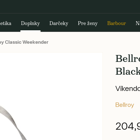
etika
Doplnky
Darčeky
Pre ženy
Barbour
N
oy Classic Weekender
Bell
Blac
Víkendo
Bellroy
204,