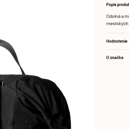
Popis produ
Odolná a mi
mestských 
Hodnotenie
O značke