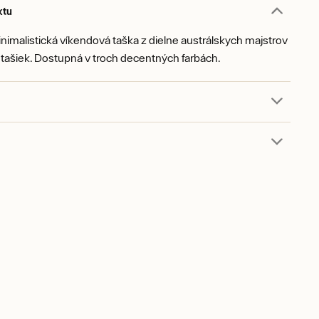
ktu
nimalistická víkendová taška z dielne austrálskych majstrov
tašiek. Dostupná v troch decentných farbách.