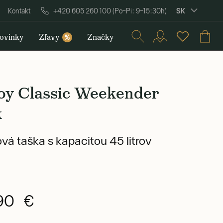
SK
Kontakt
+420 605 260 100 (Po–Pi: 9–15:30h)
ovinky
Zľavy
Značky
%
roy Classic Weekender
k
vá taška s kapacitou 45 litrov
90 €