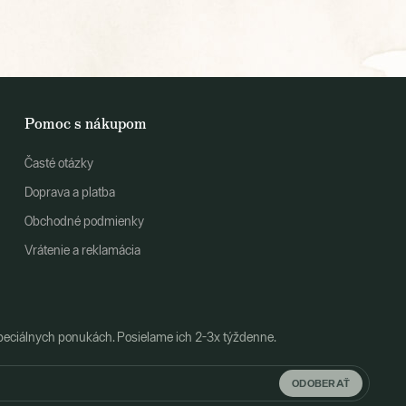
Pomoc s nákupom
Časté otázky
Doprava a platba
Obchodné podmienky
Vrátenie a reklamácia
peciálnych ponukách. Posielame ich 2-3x týždenne.
ODOBERAŤ