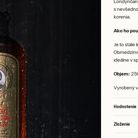
Londýnčano
s nevšedno
korenia.
Ako ho pou
Je to stále
Obmedzíme 
ideálne v s
Objem:
25
Vyrobený vo
Hodnotenie
Zloženie