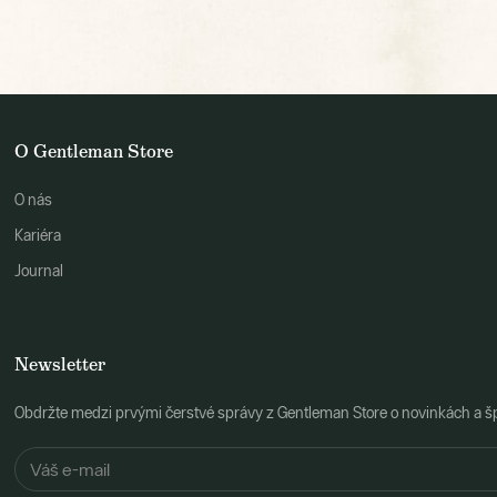
O Gentleman Store
O nás
Kariéra
Journal
Newsletter
Obdržte medzi prvými čerstvé správy z Gentleman Store o novinkách a š