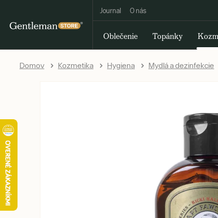
Journal
O nás
Oblečenie
Topánky
Kozm
Domov
Kozmetika
Hygiena
Mydlá a dezinfekcie