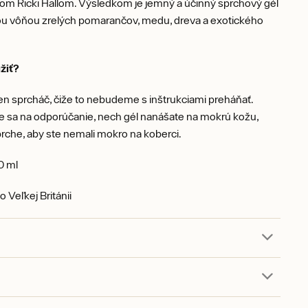
m Ricki Hallom. Výsledkom je jemný a účinný sprchový gél
u vôňou zrelých pomarančov, medu, dreva a exotického
žiť?
 len sprcháč, čiže to nebudeme s inštrukciami preháňať.
sa na odporúčanie, nech gél nanášate na mokrú kožu,
prche, aby ste nemali mokro na koberci.
0 ml
 Veľkej Británii