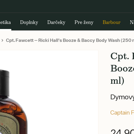
etika
Doplnky
Darčeky
Pre ženy
Barbour
N
Cpt. Fawcett — Ricki Hall's Booze & Baccy Body Wash (250 
Cpt. 
Booz
ml)
Dymový
Captain 
24,9