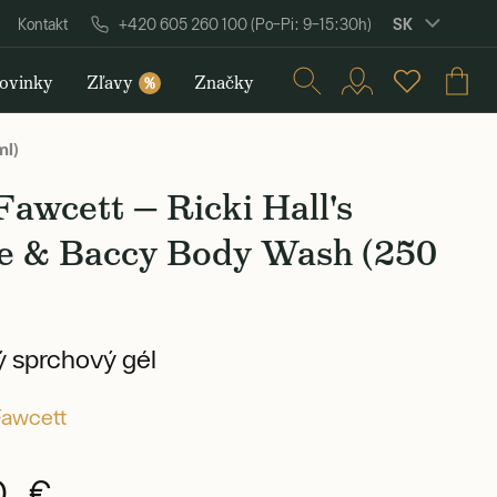
SK
Kontakt
+420 605 260 100 (Po–Pi: 9–15:30h)
ovinky
Zľavy
Značky
%
ml)
Fawcett — Ricki Hall's
e & Baccy Body Wash (250
 sprchový gél
Fawcett
0 €