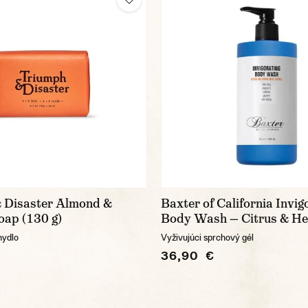
 Disaster Almond &
Baxter of California Invig
oap (130 g)
Body Wash — Citrus & H
mydlo
Vyživujúci sprchový gél
36,90 €