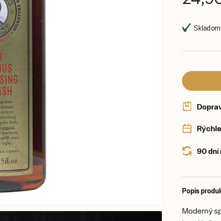
Skladom,
Dopra
Rýchle
90 dní
Popis produ
Moderný sp