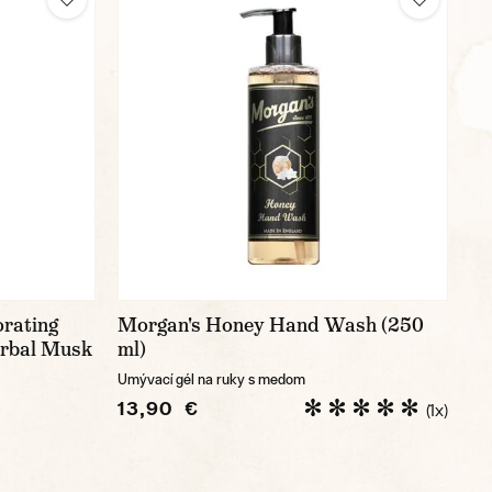
orating
Morgan's Honey Hand Wash (250
erbal Musk
ml)
Umývací gél na ruky s medom
13,90 €
(1x)