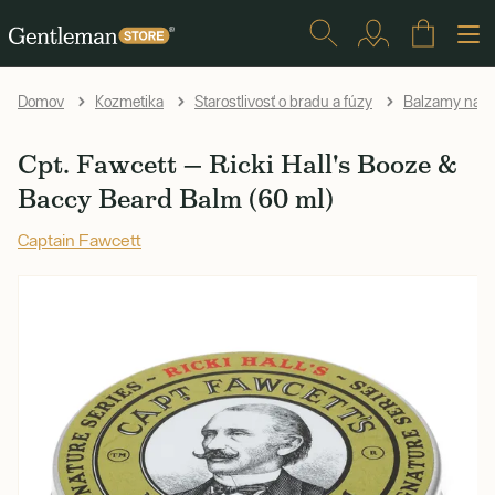
Domov
Kozmetika
Starostlivosť o bradu a fúzy
Balzamy na b
Cpt. Fawcett — Ricki Hall's Booze &
Baccy Beard Balm (60 ml)
Captain Fawcett