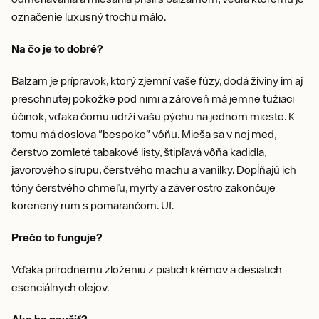
označenie luxusný trochu málo.
Na čo je to dobré?
Balzam je prípravok, ktorý zjemní vaše fúzy, dodá živiny im aj
preschnutej pokožke pod nimi a zároveň má jemne tužiaci
účinok, vďaka čomu udrží vašu pýchu na jednom mieste. K
tomu má doslova "bespoke" vôňu. Mieša sa v nej med,
čerstvo zomleté tabakové listy, štipľavá vôňa kadidla,
javorového sirupu, čerstvého machu a vanilky. Dopĺňajú ich
tóny čerstvého chmeľu, myrty a záver ostro zakončuje
korenený rum s pomarančom. Uf.
Prečo to funguje?
Vďaka prírodnému zloženiu z piatich krémov a desiatich
esenciálnych olejov.