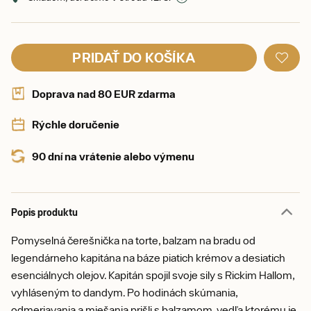
PRIDAŤ DO KOŠÍKA
Doprava nad 80 EUR zdarma
Rýchle doručenie
90 dní na vrátenie alebo výmenu
Popis produktu
Pomyselná čerešnička na torte, balzam na bradu od
legendárneho kapitána na báze piatich krémov a desiatich
esenciálnych olejov. Kapitán spojil svoje sily s Rickim Hallom,
vyhláseným to dandym. Po hodinách skúmania,
odmeriavania a miešania prišli s balzamom, vedľa ktorému je