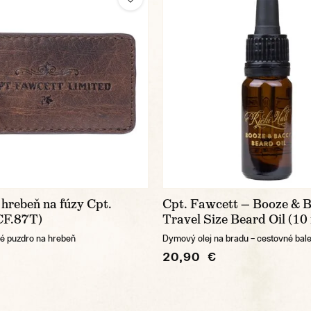
hrebeň na fúzy Cpt.
Cpt. Fawcett — Booze & 
CF.87T)
Travel Size Beard Oil (10
é puzdro na hrebeň
Dymový olej na bradu – cestovné bal
20,90 €