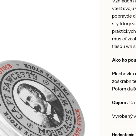
Vzhľadom k
vteliť svoj
popravde d
sily, ktorý
praktickýc
musieť zaob
fľašou whis
Ako ho pou
Plechovku 
zoškrabnite
Potom ďalšo
Objem:
15 
Vyrobený v
Hodnotenie