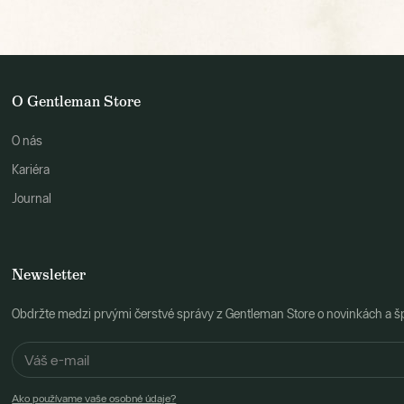
O Gentleman Store
O nás
Kariéra
Journal
Newsletter
Obdržte medzi prvými čerstvé správy z Gentleman Store o novinkách a š
Ako používame vaše osobné údaje?