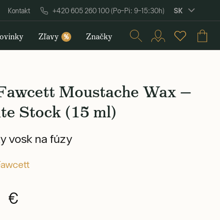
SK
Kontakt
+420 605 260 100 (Po–Pi: 9–15:30h)
ovinky
Zľavy
Značky
%
 Fawcett Moustache Wax —
te Stock (15 ml)
y vosk na fúzy
Fawcett
0 €