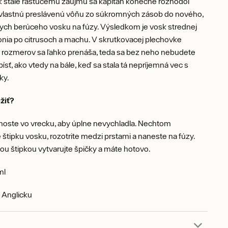
 stále rastúcemu záujmu sa kapitán konečne rozhodol
u vlastnú preslávenú vôňu zo súkromných zásob do nového,
ych berúceho vosku na fúzy. Výsledkom je vosk strednej
 vonia po citrusoch a machu. V skrutkovacej plechovke
h rozmerov sa ľahko prenáša, teda sa bez neho nebudete
ísť, ako vtedy na bále, keď sa stala tá nepríjemná vec s
ky.
žiť?
noste vo vrecku, aby úplne nevychladla. Nechtom
 štipku vosku, rozotrite medzi prstami a naneste na fúzy.
u štipkou vytvarujte špičky a máte hotovo.
ml
 Anglicku