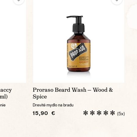
Baccy
Proraso Beard Wash — Wood &
 ml)
Spice
enie
Drevité mydlo na bradu
15,90 €
(5x)