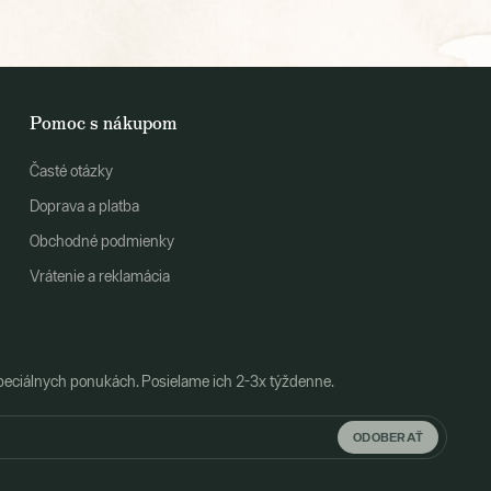
Pomoc s nákupom
Časté otázky
Doprava a platba
Obchodné podmienky
Vrátenie a reklamácia
peciálnych ponukách. Posielame ich 2-3x týždenne.
ODOBERAŤ