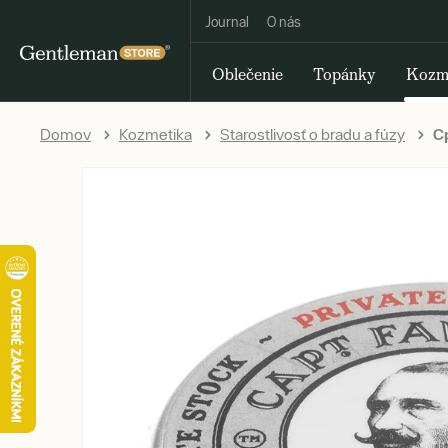
Journal
O nás
Oblečenie
Topánky
Kozm
Domov
Kozmetika
Starostlivosť o bradu a fúzy
Cp