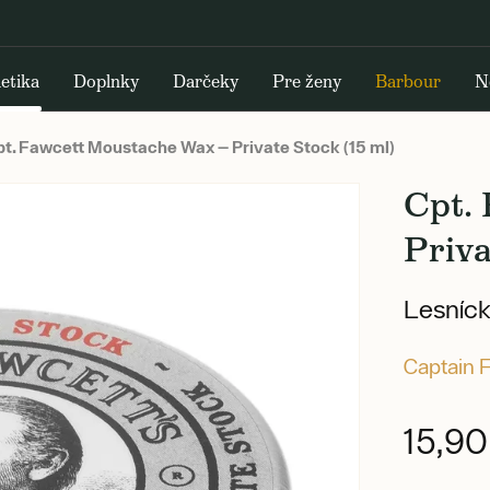
etika
Doplnky
Darčeky
Pre ženy
Barbour
N
t. Fawcett Moustache Wax — Private Stock (15 ml)
Cpt.
Priva
Lesníck
Captain 
15,9