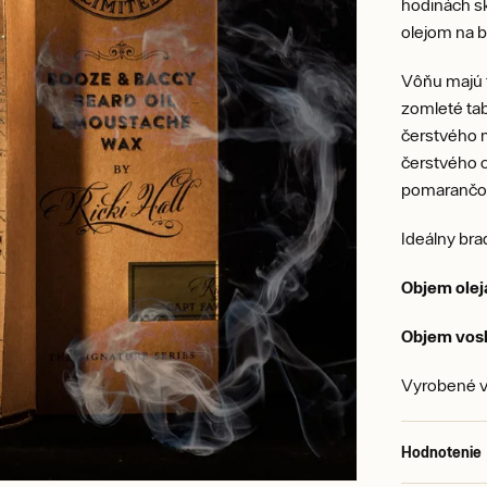
hodinách sk
olejom na b
Vôňu majú t
zomleté tab
čerstvého m
čerstvého 
pomarančom
Ideálny bra
Objem olej
Objem vosk
Vyrobené v
Hodnotenie