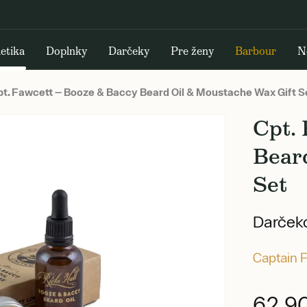
etika
Doplnky
Darčeky
Pre ženy
Barbour
N
t. Fawcett — Booze & Baccy Beard Oil & Moustache Wax Gift S
Cpt.
Bear
Set
Darčeko
Captain 
62,9