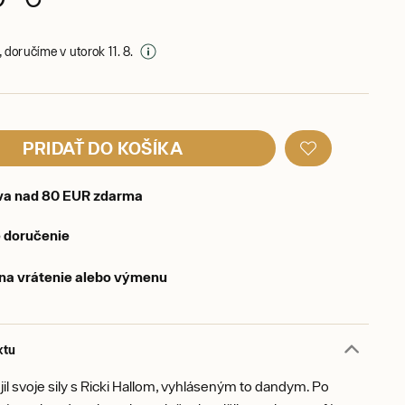
 doručíme v utorok 11. 8.
PRIDAŤ DO KOŠÍKA
va nad 80 EUR zdarma
 doručenie
 na vrátenie alebo výmenu
ktu
jil svoje sily s Ricki Hallom, vyhláseným to dandym. Po