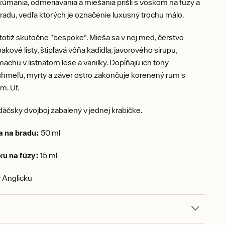
úmania, odmeriavania a miešania prišli s voskom na fúzy a
radu, vedľa ktorých je označenie luxusný trochu málo.
otiž skutočne "bespoke". Mieša sa v nej med, čerstvo
akové listy, štipľavá vôňa kadidla, javorového sirupu,
achu v listnatom lese a vanilky. Dopĺňajú ich tóny
chmeľu, myrty a záver ostro zakončuje korenený rum s
. Uf.
dáčsky dvojboj zabalený v jednej krabičke.
a na bradu:
50 ml
u na fúzy:
15 ml
 Anglicku