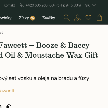
SK
Kontakt
+420 605 260 100 (Po–Pi: 9–15:30h)
ovinky
Zľavy
Značky
%
et
 Fawcett — Booze & Baccy
d Oil & Moustache Wax Gift
vý set vosku a oleja na bradu a fúzy
Fawcett
0 €