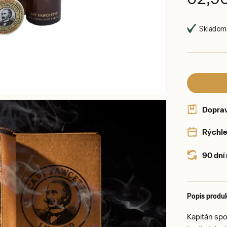
Skladom,
Dopra
Rýchle
90 dní
Popis produ
Kapitán spo