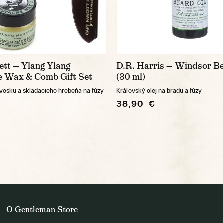
ett — Ylang Ylang
D.R. Harris — Windsor Be
 Wax & Comb Gift Set
(30 ml)
vosku a skladacieho hrebeňa na fúzy
Kráľovský olej na bradu a fúzy
38,90 €
O Gentleman Store