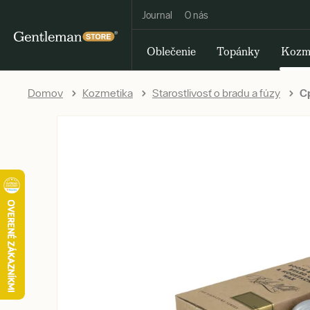
Journal
O nás
Oblečenie
Topánky
Kozm
Domov
Kozmetika
Starostlivosť o bradu a fúzy
Cp