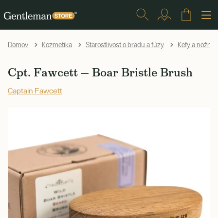
Domov
Kozmetika
Starostlivosť o bradu a fúzy
Kefy a nožnic
Cpt. Fawcett — Boar Bristle Brush
Captain Fawcett