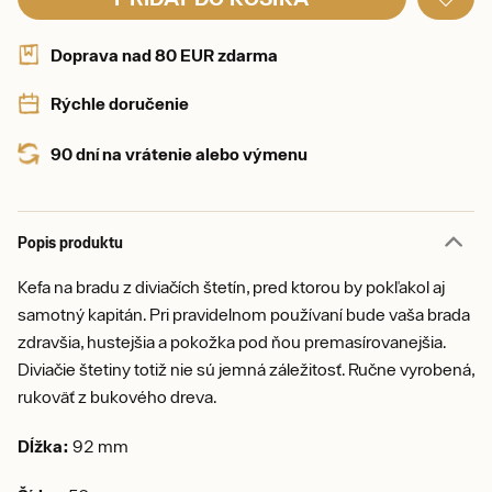
Doprava nad 80 EUR zdarma
Rýchle doručenie
90 dní na vrátenie alebo výmenu
Popis produktu
Kefa na bradu z diviačích štetín, pred ktorou by pokľakol aj
samotný kapitán. Pri pravidelnom používaní bude vaša brada
zdravšia, hustejšia a pokožka pod ňou premasírovanejšia.
Diviačie štetiny totiž nie sú jemná záležitosť. Ručne vyrobená,
rukoväť z bukového dreva.
Dĺžka:
92 mm