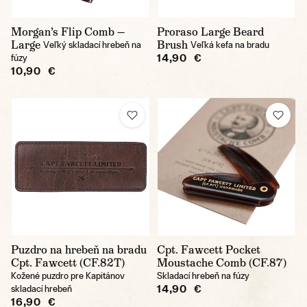
Morgan’s Flip Comb —
Proraso Large Beard
Large
Brush
Veľký skladací hrebeň na
Veľká kefa na bradu
14,90 €
fúzy
10,90 €
Puzdro na hrebeň na bradu
Cpt. Fawcett Pocket
Cpt. Fawcett (CF.82T)
Moustache Comb (CF.87)
Kožené puzdro pre Kapitánov
Skladací hrebeň na fúzy
14,90 €
skladací hrebeň
16,90 €