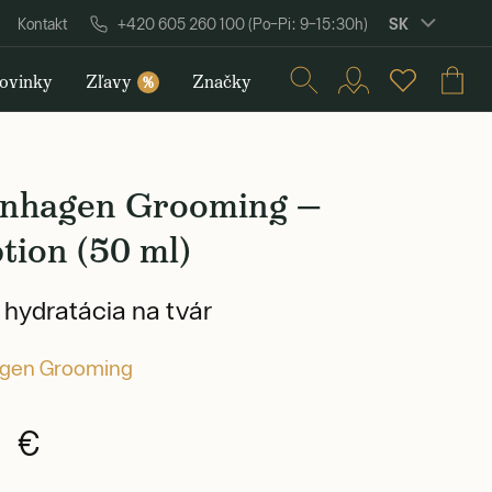
SK
Kontakt
+420 605 260 100 (Po–Pi: 9–15:30h)
ovinky
Zľavy
Značky
%
nhagen Grooming —
tion (50 ml)
 hydratácia na tvár
gen Grooming
0 €