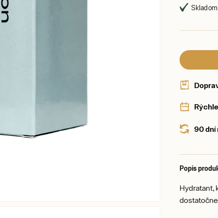
Skladom,
Dopra
Rýchle
90 dní
Popis produ
Hydratant, 
dostatočne 