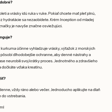
o dobré?
leti a vrásky idú ruka v ruke. Pokiaľ chcete mať pleť plnú,
z hydratácie sa nezaobídete. Krém Inception od mladej
značky je navyše značne osviežujúci.
unguje?
 kurkuma účinne vyhladzuje vrásky, výťažok z morských
 pôsobí dlhodobejšie ochranne, aby denné nástrahy a
ase neurobili svoj krátky proces. Jednotného a zdravšieho
sa dočkáte vďaka kreatínu.
žiť?
denne, vždy ráno alebo večer. Jednoducho aplikujte na dlaň
e do vstrebania.
ml