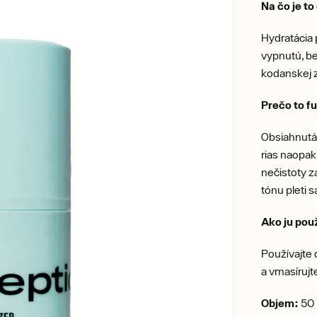
Na čo je t
Hydratácia p
vypnutú, be
kodanskej 
Prečo to f
Obsiahnutá
rias naopak
nečistoty z
tónu pleti 
Ako ju pou
Používajte 
a vmasírujt
Objem:
50 