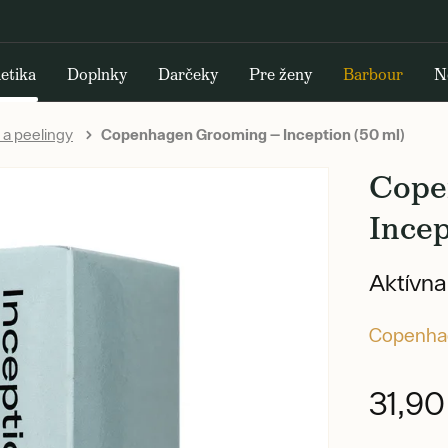
etika
Doplnky
Darčeky
Pre ženy
Barbour
N
 a peelingy
Copenhagen Grooming — Inception (50 ml)
Cope
Incep
Aktívna
Copenha
31,9