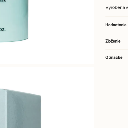
Vyrobená v
Hodnotenie
Zloženie
O značke