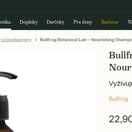
etika
Doplnky
Darčeky
Pre ženy
Barbour
N
a kondicionéry
Bullfrog Botanical Lab — Nourishing Shamp
Bullf
Nour
Vyživuj
Bullfrog
22,9