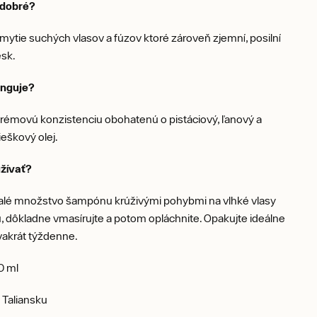
o dobré?
ytie suchých vlasov a fúzov ktoré zároveň zjemní, posilní
esk.
unguje?
rémovú konzistenciu obohatenú o pistáciový, ľanový a
ieškový olej.
žívať?
lé množstvo šampónu krúživými pohybmi na vlhké vlasy
, dôkladne vmasírujte a potom opláchnite. Opakujte ideálne
vakrát týždenne.
0 ml
 Taliansku