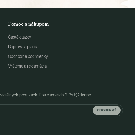
Pomoc s nákupom
Časté otázky
Doprava a platba
Obchodné podmienky
Vrátenie a reklamácia
peciálnych ponukách. Posielame ich 2-3x týždenne.
ODOBERAŤ