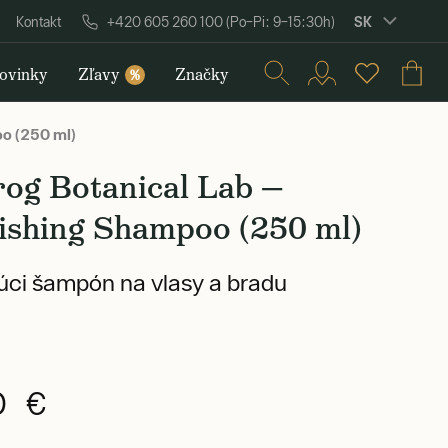
SK
Kontakt
+420 605 260 100 (Po–Pi: 9–15:30h)
ovinky
Zľavy
Značky
%
oo (250 ml)
rog Botanical Lab —
ishing Shampoo (250 ml)
úci šampón na vlasy a bradu
0 €