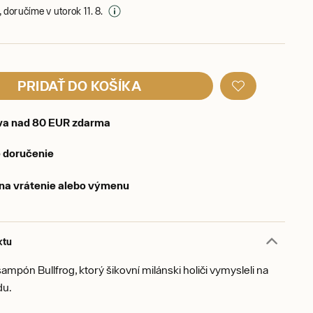
 doručíme v utorok 11. 8.
PRIDAŤ DO KOŠÍKA
va nad 80 EUR zdarma
 doručenie
 na vrátenie alebo výmenu
ktu
šampón Bullfrog, ktorý šikovní milánski holiči vymysleli na
du.