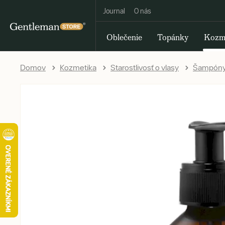
Journal
O nás
Oblečenie
Topánky
Kozm
Domov
Kozmetika
Starostlivosť o vlasy
Šampóny 