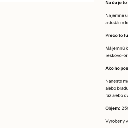
Na čo je t
Na jemné um
a dodá im l
Prečo to f
Má jemnú k
lieskovo-or
Ako ho pou
Naneste ma
alebo bradu
raz alebo d
Objem:
25
Vyrobený v