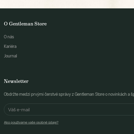
O Gentleman Store
O nás
Kariéra
Journal
Newsletter
Obdržte medzi prvými čerstvé správy z Gentleman Store o novinkách a š
Ako používame vaše osobné údaje?