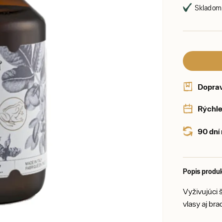
Skladom,
Dopra
Rýchle
90 dní
Popis produ
Vyživujúci 
vlasy aj bra