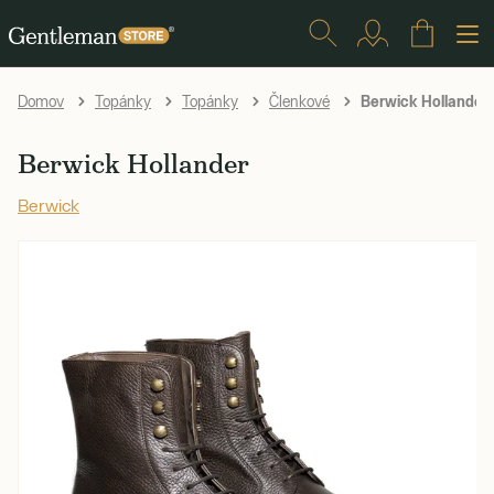
Berwick Hollander
Domov
Topánky
Topánky
Členkové
Berwick Hollander
Berwick