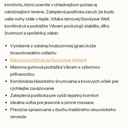
komfortu, ktorú oceníte v chladnejšom počasí aj
náročnejšom teréne. Zateplená podšívka zaručí, že budú
vaše nohy stále v teple. Vďaka rámovej Goodyear Welt
konštrukcii a podrážke Vibram poskytujú stabilitu, dlhú
životnosť a spoľahlivý záber.
Vyrobené z odolnej hrubozrnnej (grain) kože
tmavohnedého odtieňu
Rámová konštrukcia (Goodyear Welted)
Masívna gumová podrážka Vibram s výbornou
priľnavosťou
Kombinácia klasického šnurovania a kovových očiek pre
rýchlejšie zaväzovanie
Zateplená podšívka pre vyšší tepelný komfort
Ideálna voľba pre jesenné a zimné mesiace
Precízne spracované v duchu tradičného obuvníckeho
remesla