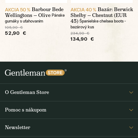
Barbour Bede
Bazár: Berwick
AKCIA 50 %
AKCIA 40 %
Wellingtons — Olive
Shelby — Chestnut (EUR
Pánske
45)
gumáky s uťahovaním
Španielske chelsea boots -
bazárový kus
105,90 €
52,90 €
234,90 €
134,90 €
O Gentleman Store
O nás
Pomoc s nákupom
Kariéra
Časté otázky
Journal
Newsletter
Doprava a platba