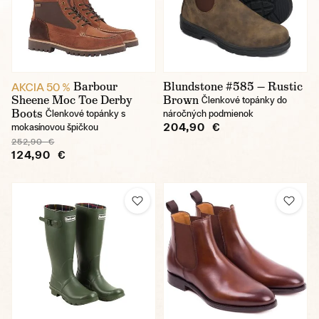
Barbour
Blundstone #585 — Rustic
AKCIA 50 %
Sheene Moc Toe Derby
Brown
Členkové topánky do
Boots
Členkové topánky s
náročných podmienok
204,90 €
mokasínovou špičkou
252,90 €
124,90 €