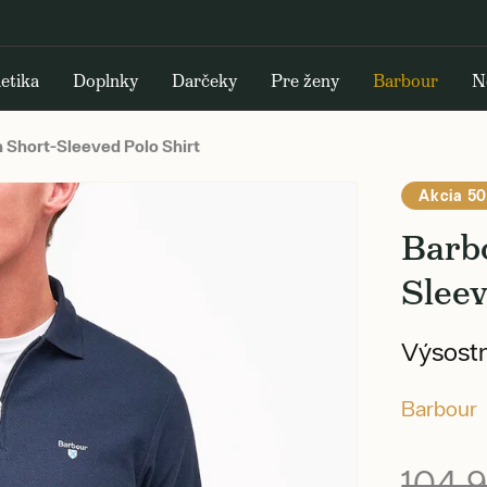
etika
Doplnky
Darčeky
Pre ženy
Barbour
N
Short-Sleeved Polo Shirt
Akcia 50
Barb
Sleev
Výsostn
Barbour
104,