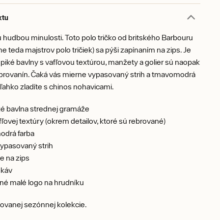
ktu
hudbou minulosti. Toto polo tričko od britského Barbouru
e teda majstrov polo tričiek) sa pýši zapínaním na zips. Je
piké bavlny s vafľovou textúrou, manžety a golier sú naopak
ebrovanín. Čaká vás mierne vypasovaný strih a tmavomodrá
ú ľahko zladíte s chinos nohavicami.
é bavlna strednej gramáže
fľovej textúry (okrem detailov, ktoré sú rebrované)
drá farba
ypasovaný strih
e na zips
ukáv
né malé logo na hrudníku
tovanej sezónnej kolekcie.