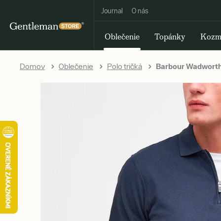
Journal
O nás
Oblečenie
Topánky
Kozm
Domov
Oblečenie
Polo tričká
Barbour Wadworth 