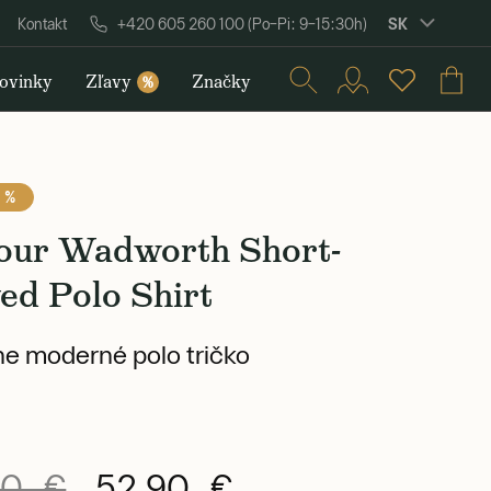
SK
Kontakt
+420 605 260 100 (Po–Pi: 9–15:30h)
ovinky
Zľavy
Značky
%
 %
our Wadworth Short-
ed Polo Shirt
e moderné polo tričko
90 €
52,90 €