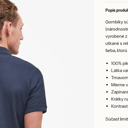
Popis produ
Gombíky sú 
(národnostn
vyrobené z 
utkané s r
farba, ktor
100% pik
Látka va
Tmavomo
Mierne v
Zapínani
Krátky r
Kontrast
Súčasť limi